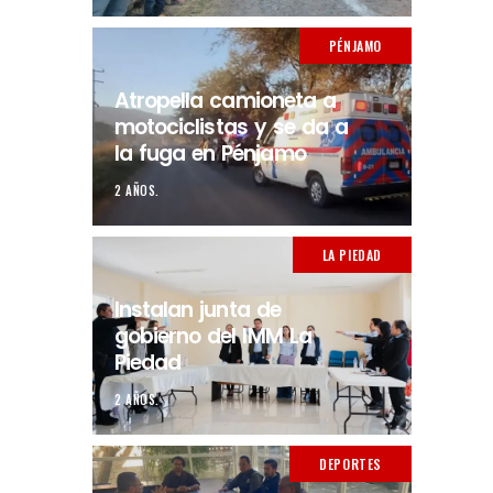
PÉNJAMO
Atropella camioneta a
motociclistas y se da a
la fuga en Pénjamo
2 AÑOS.
LA PIEDAD
Instalan junta de
gobierno del IMM La
Piedad
2 AÑOS.
DEPORTES