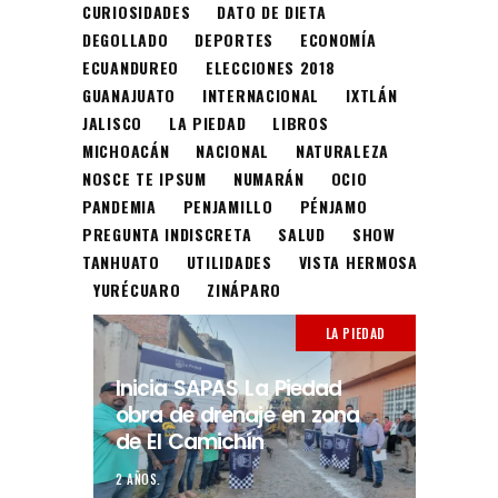
CURIOSIDADES
DATO DE DIETA
DEGOLLADO
DEPORTES
ECONOMÍA
ECUANDUREO
ELECCIONES 2018
GUANAJUATO
INTERNACIONAL
IXTLÁN
JALISCO
LA PIEDAD
LIBROS
MICHOACÁN
NACIONAL
NATURALEZA
NOSCE TE IPSUM
NUMARÁN
OCIO
PANDEMIA
PENJAMILLO
PÉNJAMO
PREGUNTA INDISCRETA
SALUD
SHOW
TANHUATO
UTILIDADES
VISTA HERMOSA
YURÉCUARO
ZINÁPARO
LA PIEDAD
Inicia SAPAS La Piedad
obra de drenaje en zona
de El Camichín
2 AÑOS.