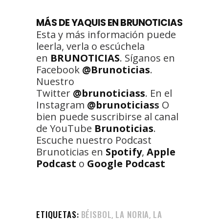
MÁS DE YAQUIS EN BRUNOTICIAS
Esta y más información puede
leerla, verla o escúchela
en
BRUNOTICIAS
. Síganos en
Facebook
@Brunoticias
.
Nuestro
Twitter
@brunoticiass
. En el
Instagram
@brunoticias
s
O
bien puede suscribirse al canal
de YouTube
Brunoticias
.
Escuche nuestro Podcast
Brunoticias en
Spotify
,
Apple
Podcast
o
Google Podcast
ETIQUETAS:
BÉISBOL
LA NORIA
LA
,
,