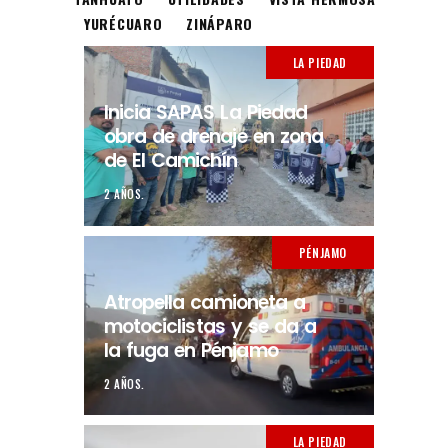
YURÉCUARO
ZINÁPARO
LA PIEDAD
Inicia SAPAS La Piedad
obra de drenaje en zona
de El Camichín
2 AÑOS.
PÉNJAMO
Atropella camioneta a
motociclistas y se da a
la fuga en Pénjamo
2 AÑOS.
LA PIEDAD