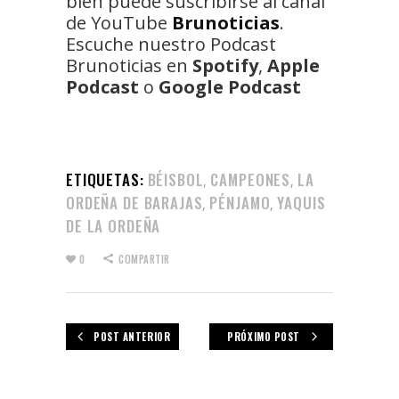
bien puede suscribirse al canal
de YouTube
Brunoticias
.
Escuche nuestro Podcast
Brunoticias en
Spotify
,
Apple
Podcast
o
Google Podcast
ETIQUETAS:
BÉISBOL
CAMPEONES
LA
,
,
ORDEÑA DE BARAJAS
PÉNJAMO
YAQUIS
,
,
DE LA ORDEÑA
0
COMPARTIR
POST ANTERIOR
PRÓXIMO POST