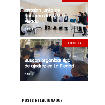
Instalan junta de
gobierno del IMM La
Piedad
2 AÑOS.
DEPORTES
Buscan organizar liga
de ajedrez en La Piedad
2 AÑOS.
POSTS RELACIONADOS