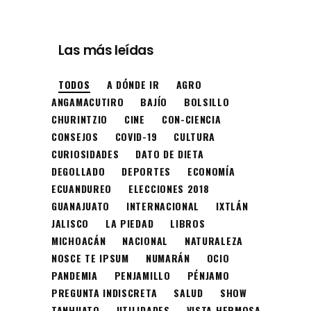
Las más leídas
TODOS
A DÓNDE IR
AGRO
ANGAMACUTIRO
BAJÍO
BOLSILLO
CHURINTZIO
CINE
CON-CIENCIA
CONSEJOS
COVID-19
CULTURA
CURIOSIDADES
DATO DE DIETA
DEGOLLADO
DEPORTES
ECONOMÍA
ECUANDUREO
ELECCIONES 2018
GUANAJUATO
INTERNACIONAL
IXTLÁN
JALISCO
LA PIEDAD
LIBROS
MICHOACÁN
NACIONAL
NATURALEZA
NOSCE TE IPSUM
NUMARÁN
OCIO
PANDEMIA
PENJAMILLO
PÉNJAMO
PREGUNTA INDISCRETA
SALUD
SHOW
TANHUATO
UTILIDADES
VISTA HERMOSA