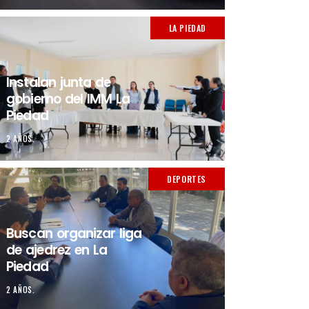
LA PIEDAD
Instalan junta de
gobierno del IMM La
Piedad
2 AÑOS.
DEPORTES
Buscan organizar liga
de ajedrez en La
Piedad
2 AÑOS.