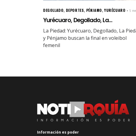
DEGOLLADO
,
DEPORTES
,
PÉNJAMO
,
YURÉCUARO
5 me
Yurécuaro, Degollado, La...
La Piedad: Yurécuaro, Degollado, La Pie
y Pénjamo buscan la final en voleibol
femenil
Información es poder