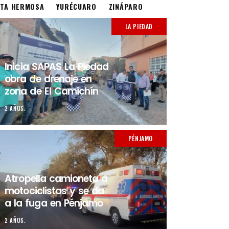
STA HERMOSA
YURÉCUARO
ZINÁPARO
LA PIEDAD
Inicia SAPAS La Piedad
obra de drenaje en
zona de El Camichín
2 AÑOS.
PÉNJAMO
Atropella camioneta a
motociclistas y se da
a la fuga en Pénjamo
2 AÑOS.