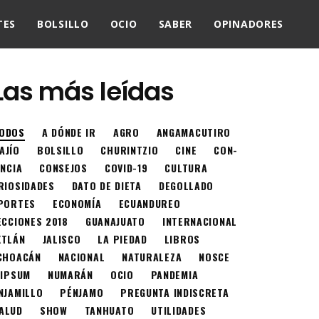
TES
BOLSILLO
OCIO
SABER
OPINADORES
Las más leídas
ODOS
A DÓNDE IR
AGRO
ANGAMACUTIRO
AJÍO
BOLSILLO
CHURINTZIO
CINE
CON-
ENCIA
CONSEJOS
COVID-19
CULTURA
RIOSIDADES
DATO DE DIETA
DEGOLLADO
PORTES
ECONOMÍA
ECUANDUREO
ECCIONES 2018
GUANAJUATO
INTERNACIONAL
XTLÁN
JALISCO
LA PIEDAD
LIBROS
CHOACÁN
NACIONAL
NATURALEZA
NOSCE
 IPSUM
NUMARÁN
OCIO
PANDEMIA
NJAMILLO
PÉNJAMO
PREGUNTA INDISCRETA
ALUD
SHOW
TANHUATO
UTILIDADES