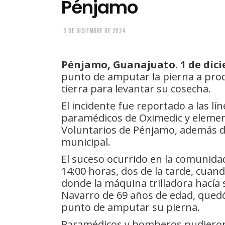
Pénjamo
3 DE DICIEMBRE DE 2024
Pénjamo, Guanajuato. 1 de dici
punto de amputar la pierna a prod
tierra para levantar su cosecha.
El incidente fue reportado a las l
paramédicos de Oximedic y eleme
Voluntarios de Pénjamo, además d
municipal.
El suceso ocurrido en la comunidad
14:00 horas, dos de la tarde, cuan
donde la máquina trilladora hacía
Navarro de 69 años de edad, quedó 
punto de amputar su pierna.
Paramédicos y bomberos pudieron 