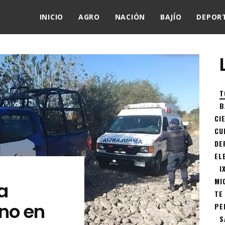
INICIO
AGRO
NACIÓN
BAJÍO
DEPOR
T
B
CI
CU
DE
EL
I
MI
ga
TE
no en
PE
S