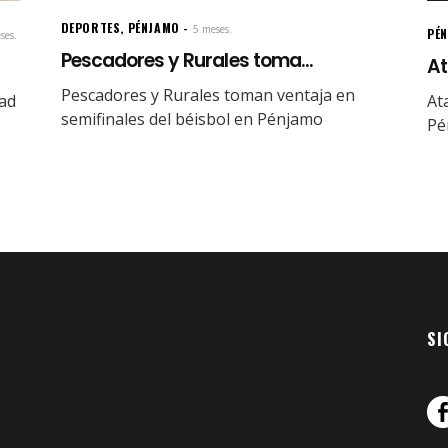
DEPORTES
,
PÉNJAMO
5 meses.
PÉ
ses.
Pescadores y Rurales toma...
At
Pescadores y Rurales toman ventaja en
dad
At
semifinales del béisbol en Pénjamo
Pé
SI