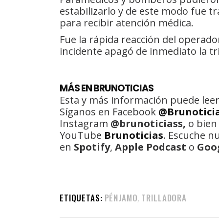
estabilizarlo y de este modo fue t
para recibir atención médica.
Fue la rápida reacción del operado
incidente apagó de inmediato la tr
MÁS EN BRUNOTICIAS
Esta y más información puede leer
Síganos en Facebook
@Brunotici
Instagram
@brunoticiass,
o bien
YouTube
Brunoticias
. Escuche n
en
Spotify
,
Apple Podcast
o
Goo
ETIQUETAS:
PÉNJAMO
TRILLADORA
,