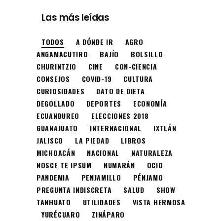
Las más leídas
TODOS
A DÓNDE IR
AGRO
ANGAMACUTIRO
BAJÍO
BOLSILLO
CHURINTZIO
CINE
CON-CIENCIA
CONSEJOS
COVID-19
CULTURA
CURIOSIDADES
DATO DE DIETA
DEGOLLADO
DEPORTES
ECONOMÍA
ECUANDUREO
ELECCIONES 2018
GUANAJUATO
INTERNACIONAL
IXTLÁN
JALISCO
LA PIEDAD
LIBROS
MICHOACÁN
NACIONAL
NATURALEZA
NOSCE TE IPSUM
NUMARÁN
OCIO
PANDEMIA
PENJAMILLO
PÉNJAMO
PREGUNTA INDISCRETA
SALUD
SHOW
TANHUATO
UTILIDADES
VISTA HERMOSA
YURÉCUARO
ZINÁPARO