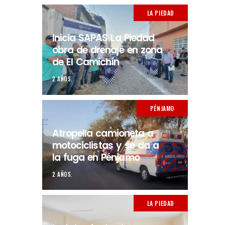
LA PIEDAD
Inicia SAPAS La Piedad
obra de drenaje en zona
de El Camichín
2 AÑOS.
PÉNJAMO
Atropella camioneta a
motociclistas y se da a
la fuga en Pénjamo
2 AÑOS.
LA PIEDAD