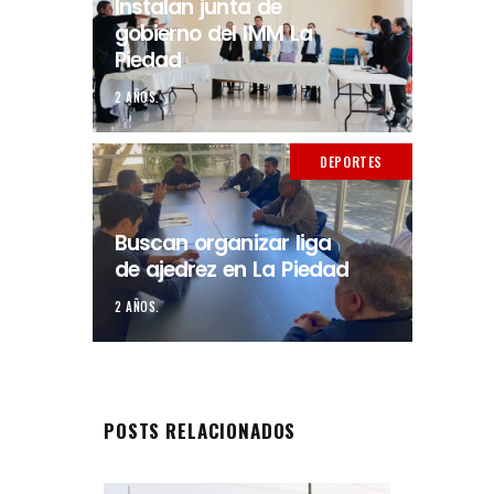
Instalan junta de
gobierno del IMM La
Piedad
2 AÑOS.
DEPORTES
Buscan organizar liga
de ajedrez en La Piedad
2 AÑOS.
POSTS RELACIONADOS