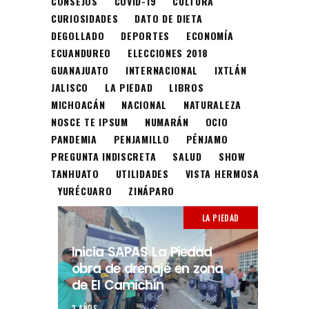
CONSEJOS
COVID-19
CULTURA
CURIOSIDADES
DATO DE DIETA
DEGOLLADO
DEPORTES
ECONOMÍA
ECUANDUREO
ELECCIONES 2018
GUANAJUATO
INTERNACIONAL
IXTLÁN
JALISCO
LA PIEDAD
LIBROS
MICHOACÁN
NACIONAL
NATURALEZA
NOSCE TE IPSUM
NUMARÁN
OCIO
PANDEMIA
PENJAMILLO
PÉNJAMO
PREGUNTA INDISCRETA
SALUD
SHOW
TANHUATO
UTILIDADES
VISTA HERMOSA
YURÉCUARO
ZINÁPARO
LA PIEDAD
Inicia SAPAS La Piedad
obra de drenaje en zona
de El Camichín
2 AÑOS.