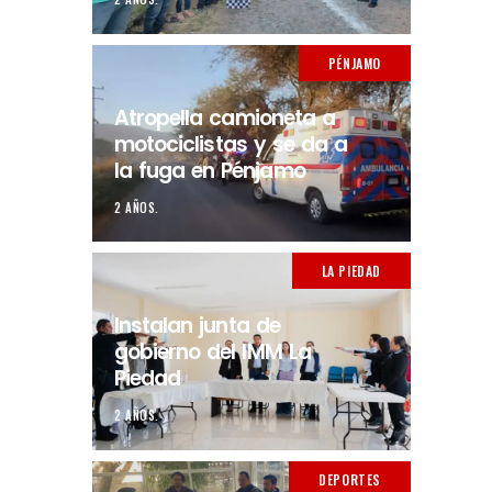
PÉNJAMO
Atropella camioneta a
motociclistas y se da a
la fuga en Pénjamo
2 AÑOS.
LA PIEDAD
Instalan junta de
gobierno del IMM La
Piedad
2 AÑOS.
DEPORTES