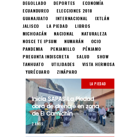
DEGOLLADO
DEPORTES
ECONOMÍA
ECUANDUREO
ELECCIONES 2018
GUANAJUATO
INTERNACIONAL
IXTLÁN
JALISCO
LA PIEDAD
LIBROS
MICHOACÁN
NACIONAL
NATURALEZA
NOSCE TE IPSUM
NUMARÁN
OCIO
PANDEMIA
PENJAMILLO
PÉNJAMO
PREGUNTA INDISCRETA
SALUD
SHOW
TANHUATO
UTILIDADES
VISTA HERMOSA
YURÉCUARO
ZINÁPARO
LA PIEDAD
Inicia SAPAS La Piedad
obra de drenaje en zona
de El Camichín
2 AÑOS.