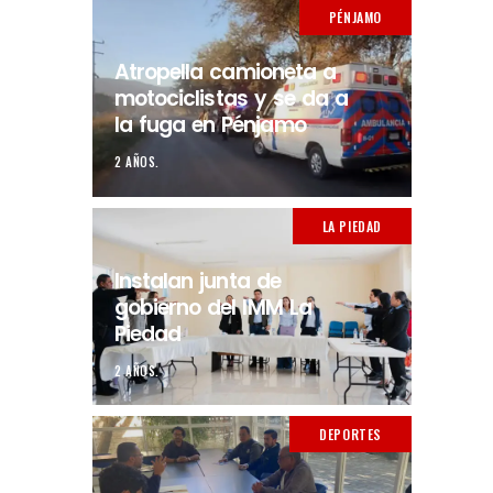
PÉNJAMO
Atropella camioneta a
motociclistas y se da a
la fuga en Pénjamo
2 AÑOS.
LA PIEDAD
Instalan junta de
gobierno del IMM La
Piedad
2 AÑOS.
DEPORTES