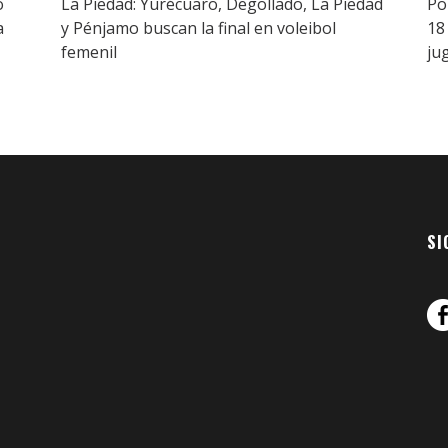
o
La Piedad: Yurécuaro, Degollado, La Piedad
Po
a
y Pénjamo buscan la final en voleibol
18
femenil
ju
SI