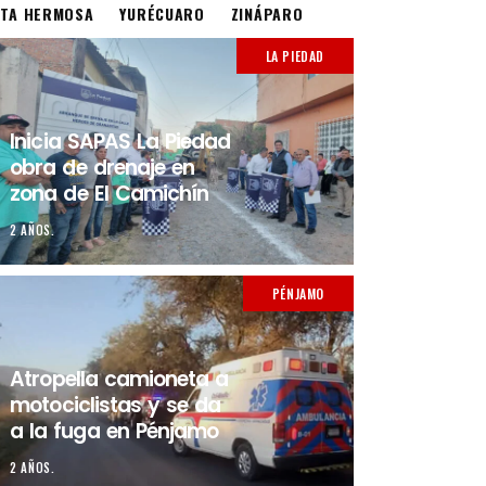
STA HERMOSA
YURÉCUARO
ZINÁPARO
LA PIEDAD
Inicia SAPAS La Piedad
obra de drenaje en
zona de El Camichín
2 AÑOS.
PÉNJAMO
Atropella camioneta a
motociclistas y se da
a la fuga en Pénjamo
2 AÑOS.