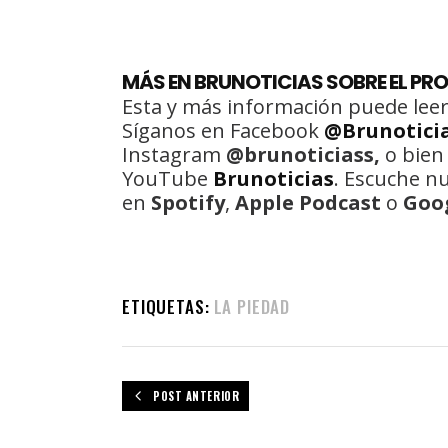
MÁS EN BRUNOTICIAS SOBRE EL PR
Esta y más información puede leer
Síganos en Facebook
@Brunotici
Instagram
@brunoticiass,
o bien
YouTube
Brunoticias
. Escuche n
en
Spotify
,
Apple Podcast
o
Goo
ETIQUETAS:
LA PIEDAD
POST ANTERIOR