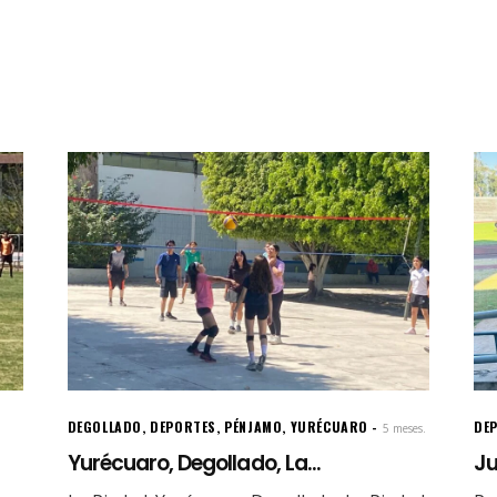
DEGOLLADO
,
DEPORTES
,
PÉNJAMO
,
YURÉCUARO
DE
5 meses.
Yurécuaro, Degollado, La...
Ju