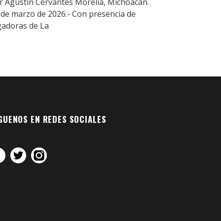
r Agustín Cervantes Morelia, Michoacán.
 de marzo de 2026.- Con presencia de
gadoras de La
GUENOS EN REDES SOCIALES