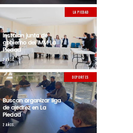
LA PIEDAD
Instalan junta de
gobierno del IMM La
Piedad
2 AÑOS.
DEPORTES
Buscan organizar liga
de ajedrez en La
Piedad
2 AÑOS.