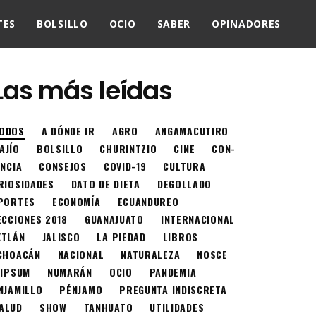
TES
BOLSILLO
OCIO
SABER
OPINADORES
Las más leídas
ODOS
A DÓNDE IR
AGRO
ANGAMACUTIRO
AJÍO
BOLSILLO
CHURINTZIO
CINE
CON-
ENCIA
CONSEJOS
COVID-19
CULTURA
RIOSIDADES
DATO DE DIETA
DEGOLLADO
PORTES
ECONOMÍA
ECUANDUREO
ECCIONES 2018
GUANAJUATO
INTERNACIONAL
XTLÁN
JALISCO
LA PIEDAD
LIBROS
CHOACÁN
NACIONAL
NATURALEZA
NOSCE
 IPSUM
NUMARÁN
OCIO
PANDEMIA
NJAMILLO
PÉNJAMO
PREGUNTA INDISCRETA
ALUD
SHOW
TANHUATO
UTILIDADES