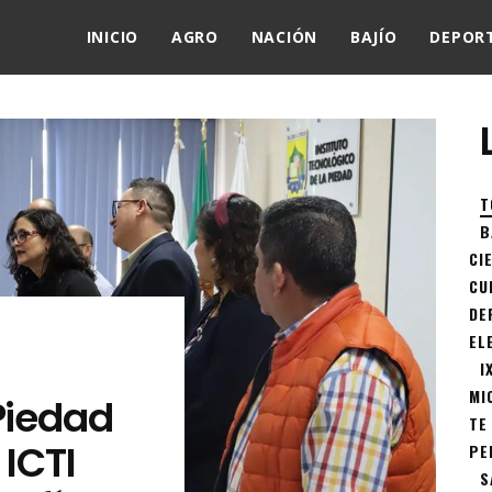
INICIO
AGRO
NACIÓN
BAJÍO
DEPOR
T
B
CI
CU
DE
EL
I
MI
Piedad
TE
 ICTI
PE
S