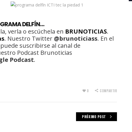
OGRAMA DELFÍN…
la, verla o escúchela en
BRUNOTICIAS
.
as
. Nuestro Twitter
@brunoticiass
. En el
 puede suscribirse al canal de
uestro Podcast Brunoticias
gle Podcast
.
0
COMPARTIR
PRÓXIMO POST