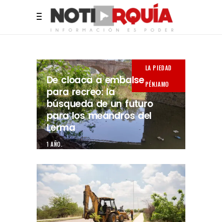
LA PIEDAD
De cloaca a embalse
PÉNJAMO
para recreo: la
búsqueda de un futuro
para los meandros del
Lerma
1 AÑO.