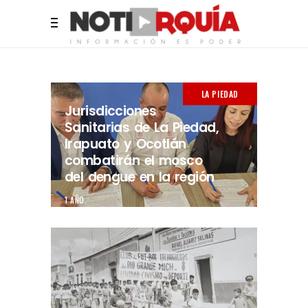
LA PIEDAD
Jurisdicciones
Sanitarias de La Piedad,
Irapuato y Ocotlán
combatirán el mosco
del dengue en la región
1 AÑO.