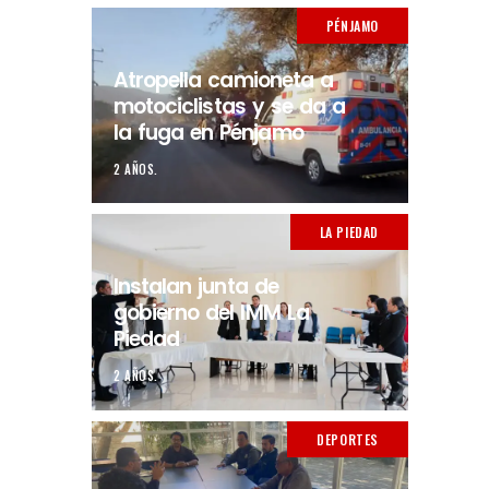
PÉNJAMO
Atropella camioneta a
motociclistas y se da a
la fuga en Pénjamo
2 AÑOS.
LA PIEDAD
Instalan junta de
gobierno del IMM La
Piedad
2 AÑOS.
DEPORTES