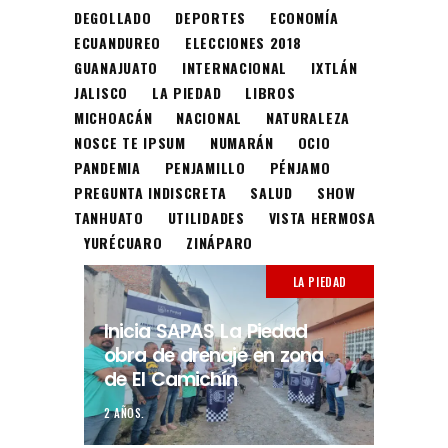
DEGOLLADO
DEPORTES
ECONOMÍA
ECUANDUREO
ELECCIONES 2018
GUANAJUATO
INTERNACIONAL
IXTLÁN
JALISCO
LA PIEDAD
LIBROS
MICHOACÁN
NACIONAL
NATURALEZA
NOSCE TE IPSUM
NUMARÁN
OCIO
PANDEMIA
PENJAMILLO
PÉNJAMO
PREGUNTA INDISCRETA
SALUD
SHOW
TANHUATO
UTILIDADES
VISTA HERMOSA
YURÉCUARO
ZINÁPARO
LA PIEDAD
Inicia SAPAS La Piedad
obra de drenaje en zona
de El Camichín
2 AÑOS.