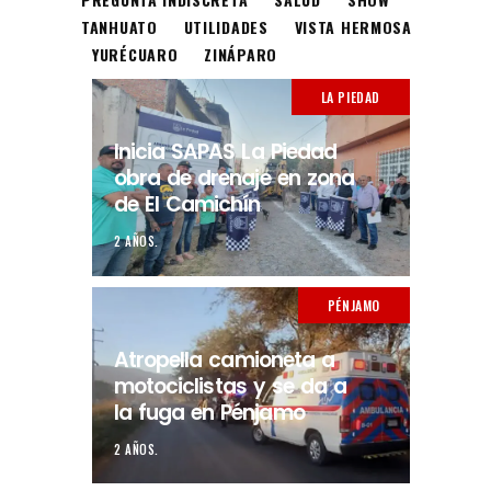
TANHUATO
UTILIDADES
VISTA HERMOSA
YURÉCUARO
ZINÁPARO
LA PIEDAD
Inicia SAPAS La Piedad
obra de drenaje en zona
de El Camichín
2 AÑOS.
PÉNJAMO
Atropella camioneta a
motociclistas y se da a
la fuga en Pénjamo
2 AÑOS.