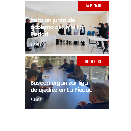
LA PIEDAD
Instalan junta de
gobierno del IMM La
Piedad
2 AÑOS.
DEPORTES
Buscan organizar liga
de ajedrez en La Piedad
2 AÑOS.