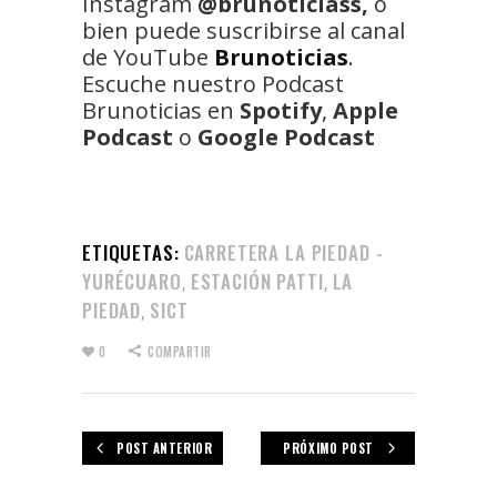
Instagram
@brunoticiass,
o
bien puede suscribirse al canal
de YouTube
Brunoticias
.
Escuche nuestro Podcast
Brunoticias en
Spotify
,
Apple
Podcast
o
Google Podcast
ETIQUETAS:
CARRETERA LA PIEDAD -
YURÉCUARO
ESTACIÓN PATTI
LA
,
,
PIEDAD
SICT
,
0
COMPARTIR
POST ANTERIOR
PRÓXIMO POST