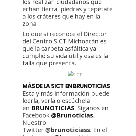
los realizan ciudadanos que
echan tierra, piedras y tepetate
a los cráteres que hay en la
zona.
Lo que si reconoce el Director
del Centro SICT Michoacán es
que la carpeta asfáltica ya
cumplió su vida útil y esa es la
falla que presenta.
MÁS
DE LA SICT
EN BRUNOTICIAS
Esta y más información puede
leerla, verla o escúchela
en
BRUNOTICIAS
. Síganos en
Facebook
@Brunoticias
.
Nuestro
Twitter
@brunoticiass
. En el