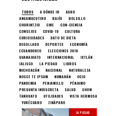
TODOS
A DÓNDE IR
AGRO
ANGAMACUTIRO
BAJÍO
BOLSILLO
CHURINTZIO
CINE
CON-CIENCIA
CONSEJOS
COVID-19
CULTURA
CURIOSIDADES
DATO DE DIETA
DEGOLLADO
DEPORTES
ECONOMÍA
ECUANDUREO
ELECCIONES 2018
GUANAJUATO
INTERNACIONAL
IXTLÁN
JALISCO
LA PIEDAD
LIBROS
MICHOACÁN
NACIONAL
NATURALEZA
NOSCE TE IPSUM
NUMARÁN
OCIO
PANDEMIA
PENJAMILLO
PÉNJAMO
PREGUNTA INDISCRETA
SALUD
SHOW
TANHUATO
UTILIDADES
VISTA HERMOSA
YURÉCUARO
ZINÁPARO
LA PIEDAD