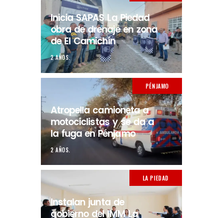
Inicia SAPAS La Piedad
obra de drenaje en zona
de El Camichín
2 AÑOS.
PÉNJAMO
Atropella camioneta a
motociclistas y se da a
la fuga en Pénjamo
2 AÑOS.
LA PIEDAD
Instalan junta de
gobierno del IMM La