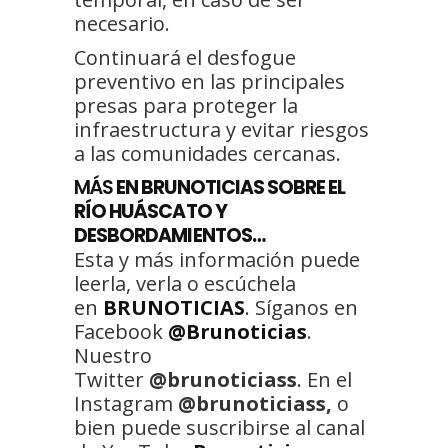
necesario.
Continuará el desfogue
preventivo en las principales
presas para proteger la
infraestructura y evitar riesgos
a las comunidades cercanas.
MÁS
EN BRUNOTICIAS SOBRE EL
RÍO HUÁSCATO Y
DESBORDAMIENTOS…
Esta y más información puede
leerla, verla o escúchela
en
BRUNOTICIAS
. Síganos en
Facebook
@Brunoticias
.
Nuestro
Twitter
@brunoticiass
. En el
Instagram
@brunoticiass,
o
bien puede suscribirse al canal