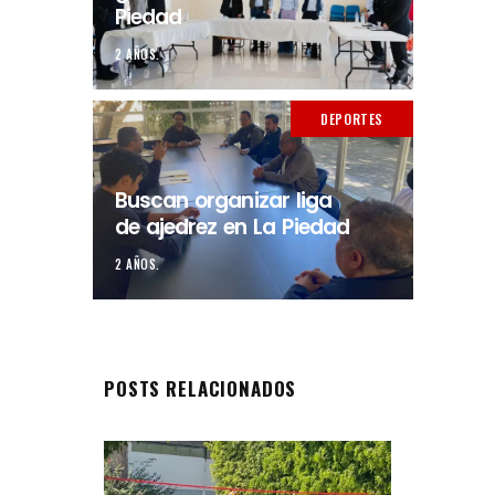
Piedad
2 AÑOS.
DEPORTES
Buscan organizar liga
de ajedrez en La Piedad
2 AÑOS.
POSTS RELACIONADOS