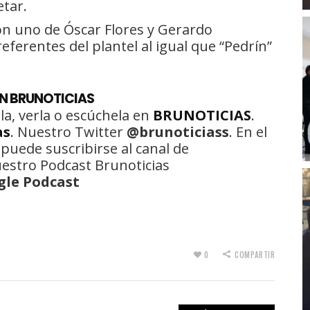
etar.
ron uno de Óscar Flores y Gerardo
erentes del plantel al igual que “Pedrín”
N BRUNOTICIAS
la, verla o escúchela en
BRUNOTICIAS
.
as
. Nuestro Twitter
@brunoticiass
. En el
 puede suscribirse al canal de
uestro Podcast Brunoticias
gle Podcast
0
COMPARTIR