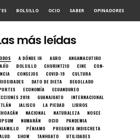
TES
BOLSILLO
OCIO
SABER
OPINADORES
Las más leídas
ODOS
A DÓNDE IR
AGRO
ANGAMACUTIRO
AJÍO
BOLSILLO
CHURINTZIO
CINE
CON-
ENCIA
CONSEJOS
COVID-19
CULTURA
RIOSIDADES
DATO DE DIETA
DEGOLLADO
PORTES
ECONOMÍA
ECUANDUREO
ECCIONES 2018
GUANAJUATO
INTERNACIONAL
XTLÁN
JALISCO
LA PIEDAD
LIBROS
CHOACÁN
NACIONAL
NATURALEZA
NOSCE
 IPSUM
NUMARÁN
OCIO
PANDEMIA
NJAMILLO
PÉNJAMO
PREGUNTA INDISCRETA
ALUD
SHOW
TANHUATO
UTILIDADES