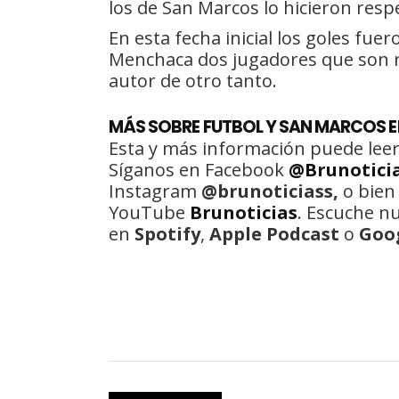
los de San Marcos lo hicieron resp
En esta fecha inicial los goles fue
Menchaca dos jugadores que son ref
autor de otro tanto.
MÁS SOBRE FUTBOL Y SAN MARCOS E
Esta y más información puede leer
Síganos en Facebook
@Brunotici
Instagram
@brunoticiass,
o bien
YouTube
Brunoticias
. Escuche n
en
Spotify
,
Apple Podcast
o
Goo