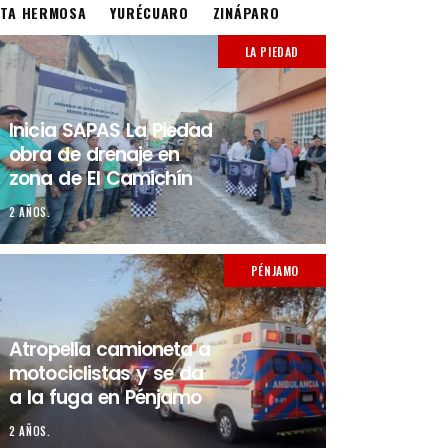
STA HERMOSA
YURÉCUARO
ZINÁPARO
LA PIEDAD
Inicia SAPAS La Piedad
obra de drenaje en
zona de El Camichín
2 AÑOS.
PÉNJAMO
Atropella camioneta a
motociclistas y se da
a la fuga en Pénjamo
2 AÑOS.