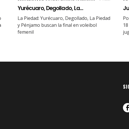
Yurécuaro, Degollado, La...
Ju
o
La Piedad: Yurécuaro, Degollado, La Piedad
Po
a
y Pénjamo buscan la final en voleibol
18
femenil
ju
SI