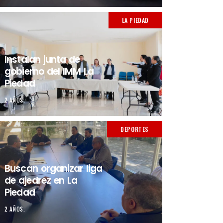
LA PIEDAD
Instalan junta de
gobierno del IMM La
Piedad
2 AÑOS.
DEPORTES
Buscan organizar liga
de ajedrez en La
Piedad
2 AÑOS.