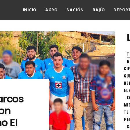
INICIO
AGRO
NACIÓN
BAJÍO
DEPOR
T
B
CI
CU
DE
EL
arcos
I
MI
on
TE
o El
PE
S