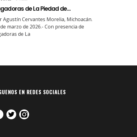
gadoras de La Piedad de...
r Agustín Cervantes Morelia, Michoacán.
 de marzo de 2026.- Con presencia de
gadoras de La
GUENOS EN REDES SOCIALES