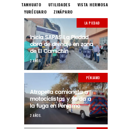
TANHUATO
UTILIDADES
VISTA HERMOSA
YURÉCUARO
ZINÁPARO
LA PIEDAD
Inicia SAPAS La Piedad
obra de drenaje en zona
de El Camichín
2 AÑOS.
PÉNJAMO
Atropella camioneta a
motociclistas y se da a
la fuga en Pénjamo
2 AÑOS.