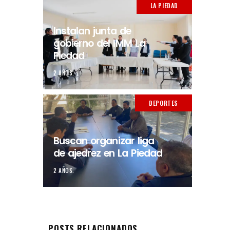
LA PIEDAD
Instalan junta de
gobierno del IMM La
Piedad
2 AÑOS.
DEPORTES
Buscan organizar liga
de ajedrez en La Piedad
2 AÑOS.
POSTS RELACIONADOS