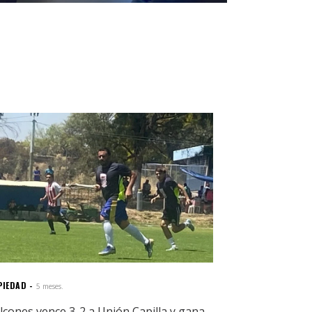
PIEDAD
5 meses.
lcones vence 3-2 a Unión Capilla y gana