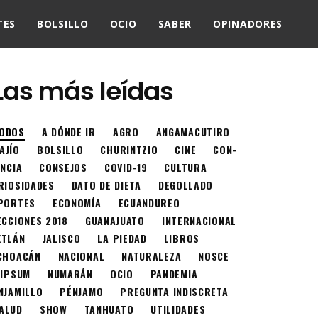
TES
BOLSILLO
OCIO
SABER
OPINADORES
Las más leídas
ODOS
A DÓNDE IR
AGRO
ANGAMACUTIRO
AJÍO
BOLSILLO
CHURINTZIO
CINE
CON-
ENCIA
CONSEJOS
COVID-19
CULTURA
RIOSIDADES
DATO DE DIETA
DEGOLLADO
PORTES
ECONOMÍA
ECUANDUREO
ECCIONES 2018
GUANAJUATO
INTERNACIONAL
XTLÁN
JALISCO
LA PIEDAD
LIBROS
CHOACÁN
NACIONAL
NATURALEZA
NOSCE
 IPSUM
NUMARÁN
OCIO
PANDEMIA
NJAMILLO
PÉNJAMO
PREGUNTA INDISCRETA
ALUD
SHOW
TANHUATO
UTILIDADES