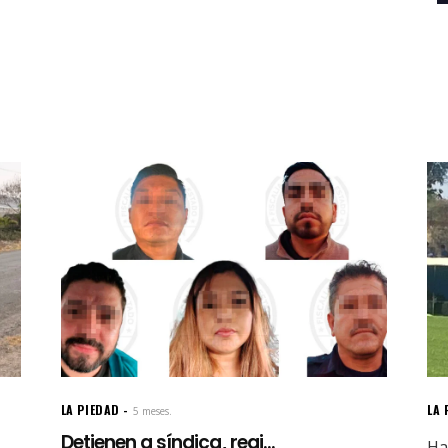
LA PIEDAD
LA 
5 meses.
Detienen a síndica, regi...
Ha