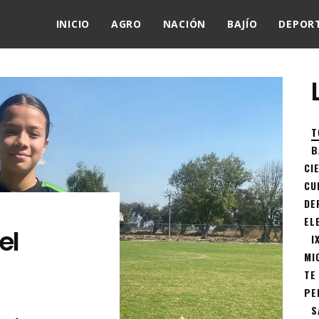
INICIO
AGRO
NACIÓN
BAJÍO
DEPOR
T
B
CI
CU
DE
EL
el
I
MI
TE
PE
S