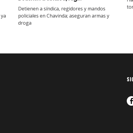
to
Detienen a síndica, regidores y mandos
 ya
policiales en Chavinda; aseguran armas y
droga
SI