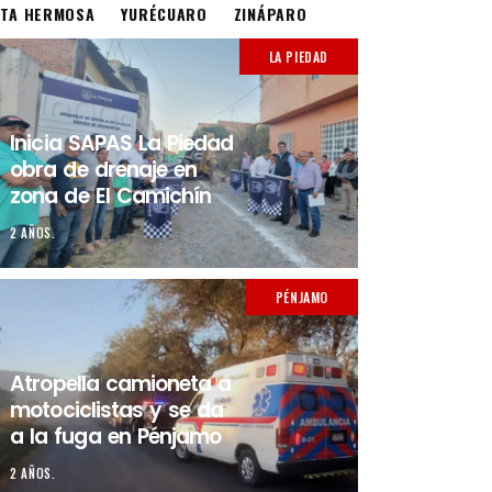
STA HERMOSA
YURÉCUARO
ZINÁPARO
LA PIEDAD
Inicia SAPAS La Piedad
obra de drenaje en
zona de El Camichín
2 AÑOS.
PÉNJAMO
Atropella camioneta a
motociclistas y se da
a la fuga en Pénjamo
2 AÑOS.