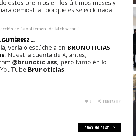
ado estos premios en los últimos meses y
para demostrar porque es seleccionada
 GUTIÉRREZ …
la, verla o escúchela en
BRUNOTICIAS
.
as
. Nuestra cuenta de X, antes,
gram
@brunoticiass,
pero también lo
de YouTube
Brunoticias
.
0
COMPARTIR
PRÓXIMO POST