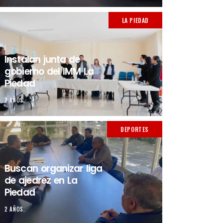
LA PIEDAD
Instalan junta de
gobierno del IMM La
Piedad
2 AÑOS.
DEPORTES
Buscan organizar liga
de ajedrez en La
Piedad
2 AÑOS.