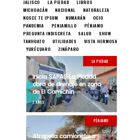
JALISCO
LA PIEDAD
LIBROS
MICHOACÁN
NACIONAL
NATURALEZA
NOSCE TE IPSUM
NUMARÁN
OCIO
PANDEMIA
PENJAMILLO
PÉNJAMO
PREGUNTA INDISCRETA
SALUD
SHOW
TANHUATO
UTILIDADES
VISTA HERMOSA
YURÉCUARO
ZINÁPARO
LA PIEDAD
Inicia SAPAS La Piedad
obra de drenaje en zona
de El Camichín
2 AÑOS.
PÉNJAMO
Atropella camioneta a