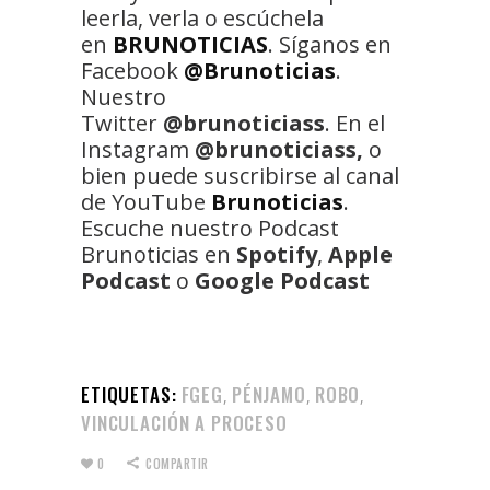
leerla, verla o escúchela
en
BRUNOTICIAS
. Síganos en
Facebook
@Brunoticias
.
Nuestro
Twitter
@brunoticiass
. En el
Instagram
@brunoticiass,
o
bien puede suscribirse al canal
de YouTube
Brunoticias
.
Escuche nuestro Podcast
Brunoticias en
Spotify
,
Apple
Podcast
o
Google Podcast
ETIQUETAS:
FGEG
PÉNJAMO
ROBO
,
,
,
VINCULACIÓN A PROCESO
0
COMPARTIR