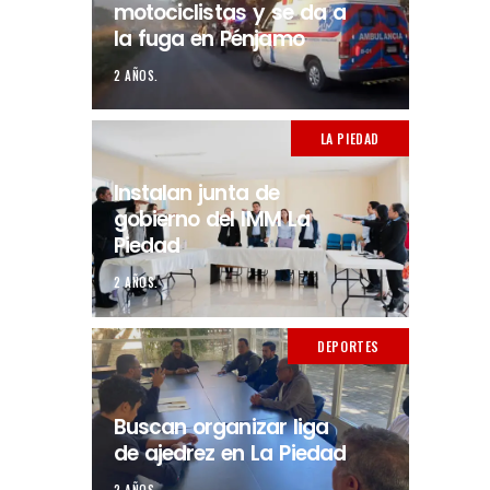
motociclistas y se da a
la fuga en Pénjamo
2 AÑOS.
LA PIEDAD
Instalan junta de
gobierno del IMM La
Piedad
2 AÑOS.
DEPORTES
Buscan organizar liga
de ajedrez en La Piedad