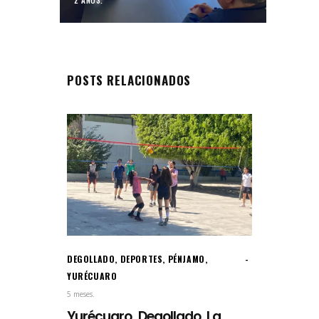
2 AÑOS.
POSTS RELACIONADOS
DEGOLLADO
,
DEPORTES
,
PÉNJAMO
,
YURÉCUARO
5 meses.
Yurécuaro, Degollado, La...