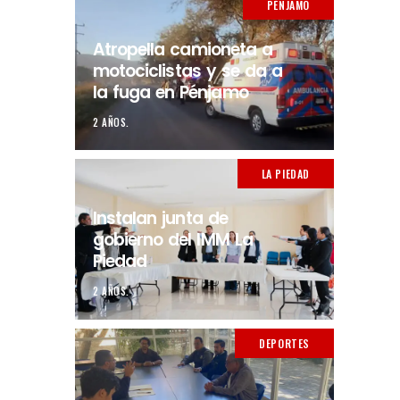
PÉNJAMO
Atropella camioneta a
motociclistas y se da a
la fuga en Pénjamo
2 AÑOS.
LA PIEDAD
Instalan junta de
gobierno del IMM La
Piedad
2 AÑOS.
DEPORTES