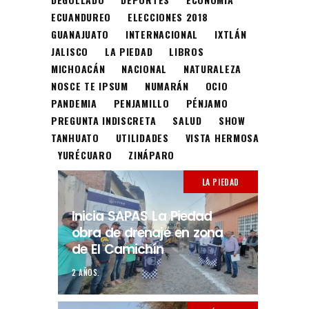
ECUANDUREO
ELECCIONES 2018
GUANAJUATO
INTERNACIONAL
IXTLÁN
JALISCO
LA PIEDAD
LIBROS
MICHOACÁN
NACIONAL
NATURALEZA
NOSCE TE IPSUM
NUMARÁN
OCIO
PANDEMIA
PENJAMILLO
PÉNJAMO
PREGUNTA INDISCRETA
SALUD
SHOW
TANHUATO
UTILIDADES
VISTA HERMOSA
YURÉCUARO
ZINÁPARO
LA PIEDAD
Inicia SAPAS La Piedad
obra de drenaje en zona
de El Camichín
2 AÑOS.