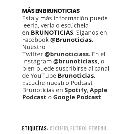
MÁS EN BRUNOTICIAS
Esta y más información puede
leerla, verla o escúchela
en
BRUNOTICIAS
. Síganos en
Facebook
@Brunoticias
.
Nuestro
Twitter
@brunoticiass
. En el
Instagram
@brunoticiass,
o
bien puede suscribirse al canal
de YouTube
Brunoticias
.
Escuche nuestro Podcast
Brunoticias en
Spotify
,
Apple
Podcast
o
Google Podcast
ETIQUETAS:
CECUFID
FUTBOL FEMENIL
,
,