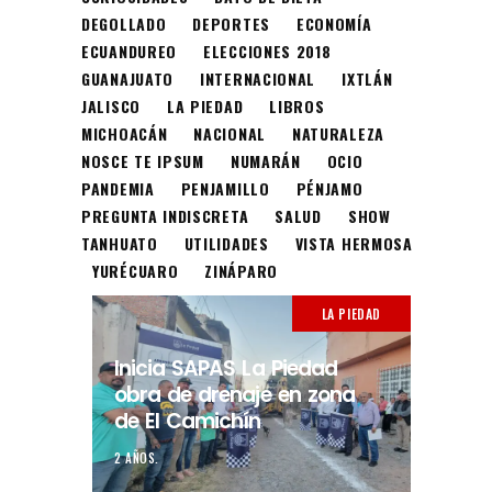
DEGOLLADO
DEPORTES
ECONOMÍA
ECUANDUREO
ELECCIONES 2018
GUANAJUATO
INTERNACIONAL
IXTLÁN
JALISCO
LA PIEDAD
LIBROS
MICHOACÁN
NACIONAL
NATURALEZA
NOSCE TE IPSUM
NUMARÁN
OCIO
PANDEMIA
PENJAMILLO
PÉNJAMO
PREGUNTA INDISCRETA
SALUD
SHOW
TANHUATO
UTILIDADES
VISTA HERMOSA
YURÉCUARO
ZINÁPARO
LA PIEDAD
Inicia SAPAS La Piedad
obra de drenaje en zona
de El Camichín
2 AÑOS.