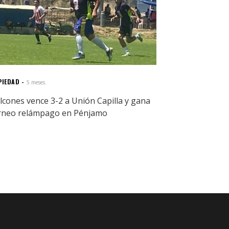
PIEDAD
5 meses.
lcones vence 3-2 a Unión Capilla y gana
rneo relámpago en Pénjamo