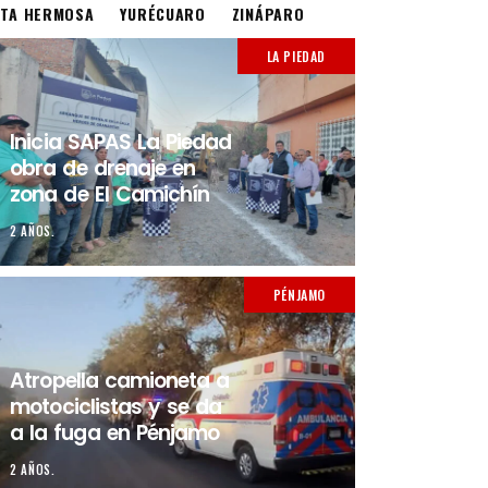
STA HERMOSA
YURÉCUARO
ZINÁPARO
LA PIEDAD
Inicia SAPAS La Piedad
obra de drenaje en
zona de El Camichín
2 AÑOS.
PÉNJAMO
Atropella camioneta a
motociclistas y se da
a la fuga en Pénjamo
2 AÑOS.