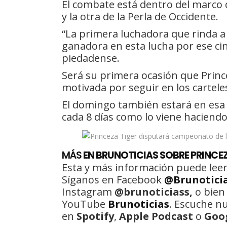
El combate está dentro del marco 
y la otra de la Perla de Occidente.
“La primera luchadora que rinda a 
ganadora en esta lucha por ese cint
piedadense.
Será su primera ocasión que Prince
motivada por seguir en los carteles
El domingo también estará en esa
cada 8 días como lo viene haciend
MÁS
EN BRUNOTICIAS SOBRE PRINCEZ
Esta y más información puede leer
Síganos en Facebook
@Brunotici
Instagram
@brunoticiass,
o bien
YouTube
Brunoticias
. Escuche n
en
Spotify
,
Apple Podcast
o
Goo