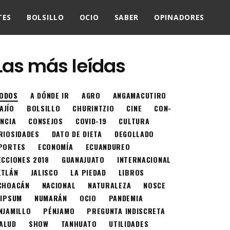
TES
BOLSILLO
OCIO
SABER
OPINADORES
Las más leídas
ODOS
A DÓNDE IR
AGRO
ANGAMACUTIRO
AJÍO
BOLSILLO
CHURINTZIO
CINE
CON-
ENCIA
CONSEJOS
COVID-19
CULTURA
RIOSIDADES
DATO DE DIETA
DEGOLLADO
PORTES
ECONOMÍA
ECUANDUREO
ECCIONES 2018
GUANAJUATO
INTERNACIONAL
XTLÁN
JALISCO
LA PIEDAD
LIBROS
CHOACÁN
NACIONAL
NATURALEZA
NOSCE
 IPSUM
NUMARÁN
OCIO
PANDEMIA
NJAMILLO
PÉNJAMO
PREGUNTA INDISCRETA
ALUD
SHOW
TANHUATO
UTILIDADES