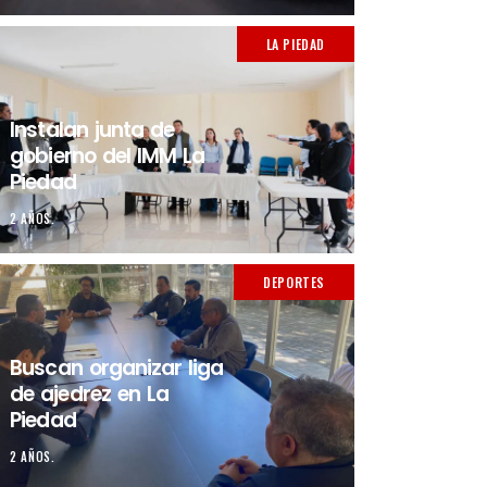
LA PIEDAD
Instalan junta de
gobierno del IMM La
Piedad
2 AÑOS.
DEPORTES
Buscan organizar liga
de ajedrez en La
Piedad
2 AÑOS.