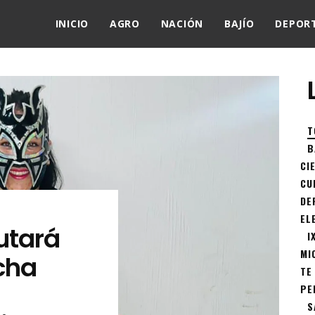
INICIO
AGRO
NACIÓN
BAJÍO
DEPOR
T
B
CI
CU
DE
EL
utará
I
MI
cha
TE
PE
S