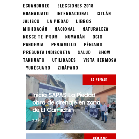
ECUANDUREO
ELECCIONES 2018
GUANAJUATO
INTERNACIONAL
IXTLÁN
JALISCO
LA PIEDAD
LIBROS
MICHOACÁN
NACIONAL
NATURALEZA
NOSCE TE IPSUM
NUMARÁN
OCIO
PANDEMIA
PENJAMILLO
PÉNJAMO
PREGUNTA INDISCRETA
SALUD
SHOW
TANHUATO
UTILIDADES
VISTA HERMOSA
YURÉCUARO
ZINÁPARO
LA PIEDAD
Inicia SAPAS La Piedad
obra de drenaje en zona
de El Camichín
2 AÑOS.
PÉNJAMO