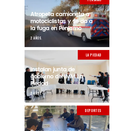
Atropella camioneta a
motociclistas y se da a
la fuga en Pénjamo
2 AÑOS.
LA PIEDAD
Instalan junta de
gobierno del IMM La
Piedad
2 AÑOS.
DEPORTES