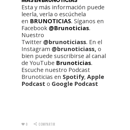
MÁS EN BRUNOTICIAS
Esta y más información puede
leerla, verla o escúchela
en
BRUNOTICIAS
. Síganos en
Facebook
@Brunoticias
.
Nuestro
Twitter
@brunoticiass
. En el
Instagram
@brunoticiass,
o
bien puede suscribirse al canal
de YouTube
Brunoticias
.
Escuche nuestro Podcast
Brunoticias en
Spotify
,
Apple
Podcast
o
Google Podcast
0
COMPARTIR