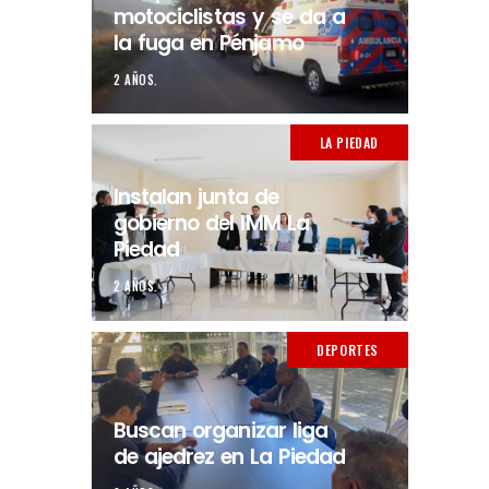
motociclistas y se da a
la fuga en Pénjamo
2 AÑOS.
LA PIEDAD
Instalan junta de
gobierno del IMM La
Piedad
2 AÑOS.
DEPORTES
Buscan organizar liga
de ajedrez en La Piedad