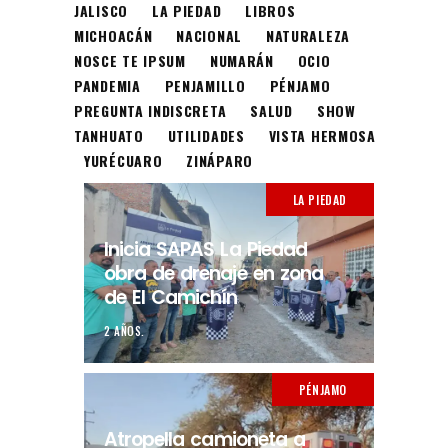
JALISCO
LA PIEDAD
LIBROS
MICHOACÁN
NACIONAL
NATURALEZA
NOSCE TE IPSUM
NUMARÁN
OCIO
PANDEMIA
PENJAMILLO
PÉNJAMO
PREGUNTA INDISCRETA
SALUD
SHOW
TANHUATO
UTILIDADES
VISTA HERMOSA
YURÉCUARO
ZINÁPARO
LA PIEDAD
Inicia SAPAS La Piedad
obra de drenaje en zona
de El Camichín
2 AÑOS.
PÉNJAMO
Atropella camioneta a