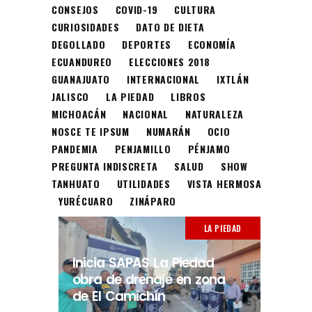
CONSEJOS
COVID-19
CULTURA
CURIOSIDADES
DATO DE DIETA
DEGOLLADO
DEPORTES
ECONOMÍA
ECUANDUREO
ELECCIONES 2018
GUANAJUATO
INTERNACIONAL
IXTLÁN
JALISCO
LA PIEDAD
LIBROS
MICHOACÁN
NACIONAL
NATURALEZA
NOSCE TE IPSUM
NUMARÁN
OCIO
PANDEMIA
PENJAMILLO
PÉNJAMO
PREGUNTA INDISCRETA
SALUD
SHOW
TANHUATO
UTILIDADES
VISTA HERMOSA
YURÉCUARO
ZINÁPARO
LA PIEDAD
Inicia SAPAS La Piedad
obra de drenaje en zona
de El Camichín