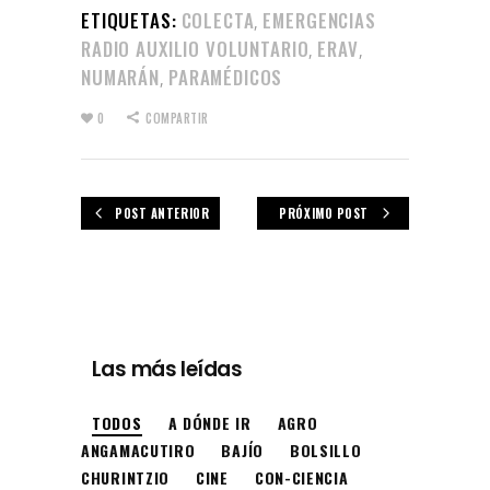
ETIQUETAS:
COLECTA
EMERGENCIAS
,
RADIO AUXILIO VOLUNTARIO
ERAV
,
,
NUMARÁN
PARAMÉDICOS
,
0
COMPARTIR
POST ANTERIOR
PRÓXIMO POST
Las más leídas
TODOS
A DÓNDE IR
AGRO
ANGAMACUTIRO
BAJÍO
BOLSILLO
CHURINTZIO
CINE
CON-CIENCIA