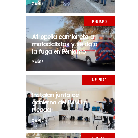
2 AÑOS.
PÉNJAMO
Atropella camioneta a
motociclistas y se da a
la fuga en Pénjamo
2 AÑOS.
LA PIEDAD
Instalan junta de
gobierno del IMM La
Piedad
2 AÑOS.