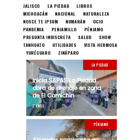
JALISCO
LA PIEDAD
LIBROS
MICHOACÁN
NACIONAL
NATURALEZA
NOSCE TE IPSUM
NUMARÁN
OCIO
PANDEMIA
PENJAMILLO
PÉNJAMO
PREGUNTA INDISCRETA
SALUD
SHOW
TANHUATO
UTILIDADES
VISTA HERMOSA
YURÉCUARO
ZINÁPARO
LA PIEDAD
Inicia SAPAS La Piedad
obra de drenaje en zona
de El Camichín
2 AÑOS.
PÉNJAMO
Atropella camioneta a