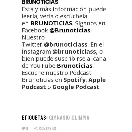
BRUNOTICIAS
Esta y más información puede
leerla, verla o escúchela
en
BRUNOTICIAS
. Síganos en
Facebook
@Brunoticias
.
Nuestro
Twitter
@brunoticiass
. En el
Instagram
@brunoticiass,
o
bien puede suscribirse al canal
de YouTube
Brunoticias
.
Escuche nuestro Podcast
Brunoticias en
Spotify
,
Apple
Podcast
o
Google Podcast
ETIQUETAS:
GIMNASIO OLIMPIA
0
COMPARTIR