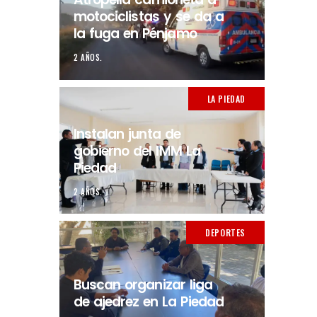
motociclistas y se da a
la fuga en Pénjamo
2 AÑOS.
LA PIEDAD
Instalan junta de
gobierno del IMM La
Piedad
2 AÑOS.
DEPORTES
Buscan organizar liga
de ajedrez en La Piedad