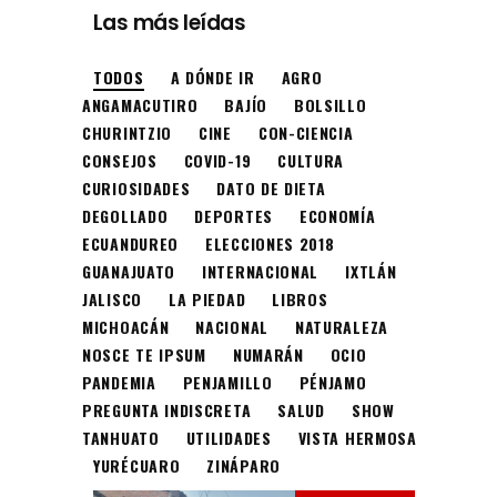
Las más leídas
TODOS
A DÓNDE IR
AGRO
ANGAMACUTIRO
BAJÍO
BOLSILLO
CHURINTZIO
CINE
CON-CIENCIA
CONSEJOS
COVID-19
CULTURA
CURIOSIDADES
DATO DE DIETA
DEGOLLADO
DEPORTES
ECONOMÍA
ECUANDUREO
ELECCIONES 2018
GUANAJUATO
INTERNACIONAL
IXTLÁN
JALISCO
LA PIEDAD
LIBROS
MICHOACÁN
NACIONAL
NATURALEZA
NOSCE TE IPSUM
NUMARÁN
OCIO
PANDEMIA
PENJAMILLO
PÉNJAMO
PREGUNTA INDISCRETA
SALUD
SHOW
TANHUATO
UTILIDADES
VISTA HERMOSA
YURÉCUARO
ZINÁPARO