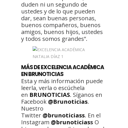
duden ni un segundo de
ustedes y de lo que pueden
dar, sean buenas personas,
buenos compañeros, buenos
amigos, buenos hijos, ustedes
y todos somos grandes”.
MÁS DE EXCELENCIA ACADÉMICA
EN BRUNOTICIAS
Esta y más información puede
leerla, verla o escúchela
en
BRUNOTICIAS
. Síganos en
Facebook
@Brunoticias
.
Nuestro
Twitter
@brunoticiass
. En el
Instagram
@brunoticias
s
O