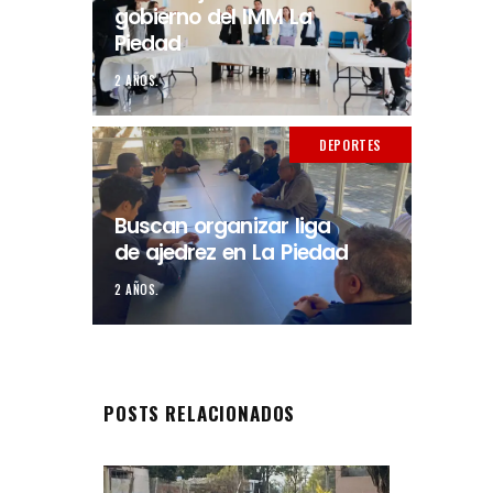
gobierno del IMM La
Piedad
2 AÑOS.
DEPORTES
Buscan organizar liga
de ajedrez en La Piedad
2 AÑOS.
POSTS RELACIONADOS