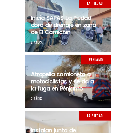
LA PIEDAD
Inicia SAPAS La Piedad
obra de drenaje en zona
de El Camichín
2 AÑOS.
PÉNJAMO
Atropella camioneta a
motociclistas y se da a
la fuga en Pénjamo
2 AÑOS.
LA PIEDAD
Instalan junta de