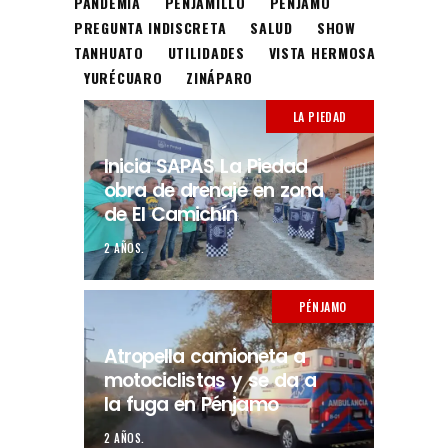
PANDEMIA
PENJAMILLO
PÉNJAMO
PREGUNTA INDISCRETA
SALUD
SHOW
TANHUATO
UTILIDADES
VISTA HERMOSA
YURÉCUARO
ZINÁPARO
LA PIEDAD
Inicia SAPAS La Piedad
obra de drenaje en zona
de El Camichín
2 AÑOS.
PÉNJAMO
Atropella camioneta a
motociclistas y se da a
la fuga en Pénjamo
2 AÑOS.