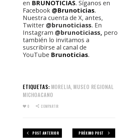
en
BRUNOTICIAS
. Síganos en
Facebook
@Brunoticias
.
Nuestra cuenta de X, antes,
Twitter
@brunoticiass
. En
Instagram
@brunoticiass,
pero
también lo invitamos a
suscribirse al canal de
YouTube
Brunoticias
.
ETIQUETAS:
MORELIA
MUSEO REGIONAL
,
MICHOACANO
0
COMPARTIR
POST ANTERIOR
PRÓXIMO POST