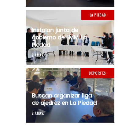
LA PIEDAD
Instalan junta de
gobierno del IMM La
Piedad
2 AÑOS.
DEPORTES
Buscan organizar liga
de ajedrez en La Piedad
2 AÑOS.