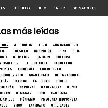
TES
BOLSILLO
OCIO
SABER
OPINADORES
Las más leídas
ODOS
A DÓNDE IR
AGRO
ANGAMACUTIRO
AJÍO
BOLSILLO
CHURINTZIO
CINE
CON-
ENCIA
CONSEJOS
COVID-19
CULTURA
RIOSIDADES
DATO DE DIETA
DEGOLLADO
PORTES
ECONOMÍA
ECUANDUREO
ECCIONES 2018
GUANAJUATO
INTERNACIONAL
XTLÁN
JALISCO
LA PIEDAD
LIBROS
CHOACÁN
NACIONAL
NATURALEZA
NOSCE
 IPSUM
NUMARÁN
OCIO
PANDEMIA
NJAMILLO
PÉNJAMO
PREGUNTA INDISCRETA
ALUD
SHOW
TANHUATO
UTILIDADES