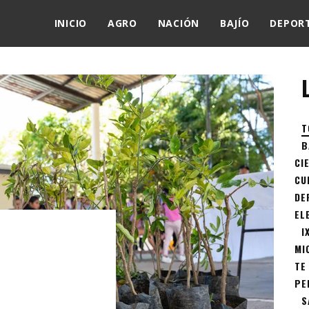
INICIO
AGRO
NACIÓN
BAJÍO
DEPOR
T
B
CI
CU
DE
EL
I
MI
TE
PE
S