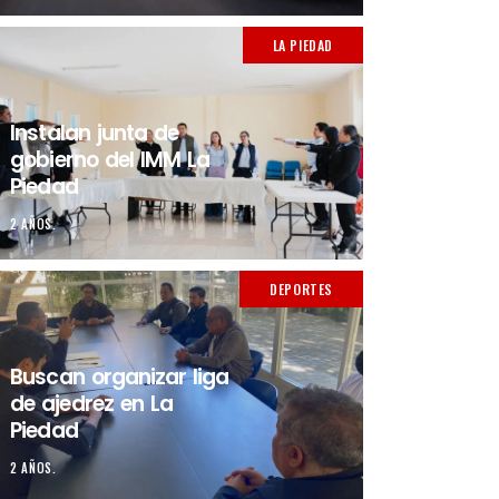
LA PIEDAD
Instalan junta de
gobierno del IMM La
Piedad
2 AÑOS.
DEPORTES
Buscan organizar liga
de ajedrez en La
Piedad
2 AÑOS.