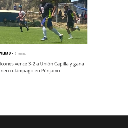
PIEDAD
5 meses.
lcones vence 3-2 a Unión Capilla y gana
rneo relámpago en Pénjamo