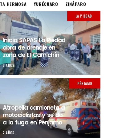
STA HERMOSA
YURÉCUARO
ZINÁPARO
LA PIEDAD
Inicia SAPAS La Piedad
obra de drenaje en
zona de El Camichín
2 AÑOS.
PÉNJAMO
Atropella camioneta a
motociclistas y se da
a la fuga en Pénjamo
2 AÑOS.