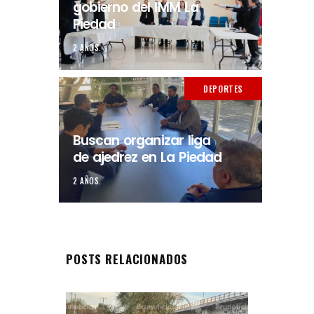
gobierno del IMM La
Piedad
2 AÑOS.
DEPORTES
Buscan organizar liga
de ajedrez en La Piedad
2 AÑOS.
POSTS RELACIONADOS