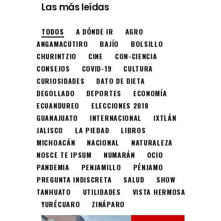
Las más leídas
TODOS
A DÓNDE IR
AGRO
ANGAMACUTIRO
BAJÍO
BOLSILLO
CHURINTZIO
CINE
CON-CIENCIA
CONSEJOS
COVID-19
CULTURA
CURIOSIDADES
DATO DE DIETA
DEGOLLADO
DEPORTES
ECONOMÍA
ECUANDUREO
ELECCIONES 2018
GUANAJUATO
INTERNACIONAL
IXTLÁN
JALISCO
LA PIEDAD
LIBROS
MICHOACÁN
NACIONAL
NATURALEZA
NOSCE TE IPSUM
NUMARÁN
OCIO
PANDEMIA
PENJAMILLO
PÉNJAMO
PREGUNTA INDISCRETA
SALUD
SHOW
TANHUATO
UTILIDADES
VISTA HERMOSA
YURÉCUARO
ZINÁPARO