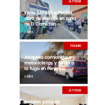
LA PIEDAD
Inicia SAPAS La Piedad
obra de drenaje en zona
de El Camichín
2 AÑOS.
PÉNJAMO
Atropella camioneta a
motociclistas y se da a
la fuga en Pénjamo
2 AÑOS.
LA PIEDAD
Instalan junta de