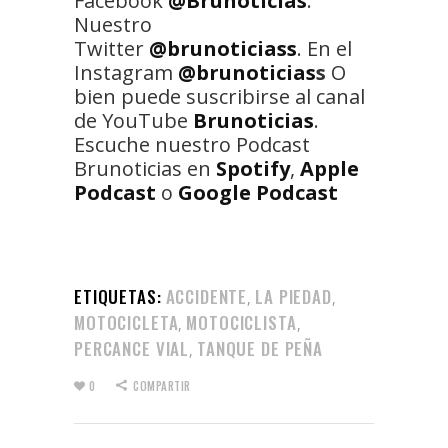
Facebook
@Brunoticias
.
Nuestro
Twitter
@brunoticiass
. En el
Instagram
@brunoticias
s
O
bien puede suscribirse al canal
de YouTube
Brunoticias
.
Escuche nuestro Podcast
Brunoticias en
Spotify
,
Apple
Podcast
o
Google Podcast
ETIQUETAS:
ACCIDENTE
LA PIEDAD
,
,
MOTOCICLETA
MOTOCICLISTA
,
,
PERCANCE VIAL
TANQUE DE PEÑA
,
0
COMPARTIR