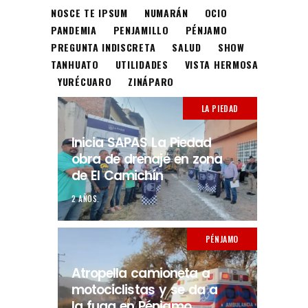
NOSCE TE IPSUM
NUMARÁN
OCIO
PANDEMIA
PENJAMILLO
PÉNJAMO
PREGUNTA INDISCRETA
SALUD
SHOW
TANHUATO
UTILIDADES
VISTA HERMOSA
YURÉCUARO
ZINÁPARO
LA PIEDAD
Inicia SAPAS La Piedad
obra de drenaje en zona
de El Camichín
2 AÑOS.
PÉNJAMO
Atropella camioneta a
motociclistas y se da a
la fuga en Pénjamo