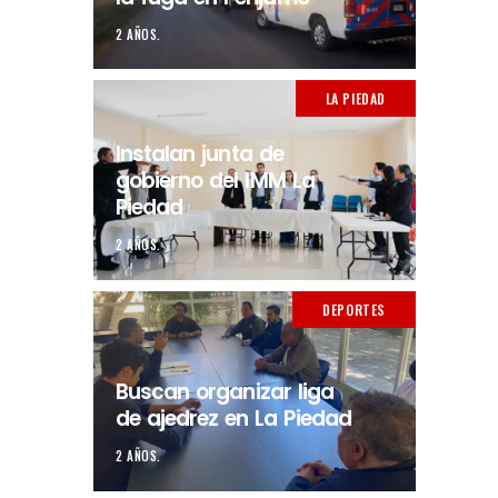
2 AÑOS.
LA PIEDAD
Instalan junta de
gobierno del IMM La
Piedad
2 AÑOS.
DEPORTES
Buscan organizar liga
de ajedrez en La Piedad
2 AÑOS.