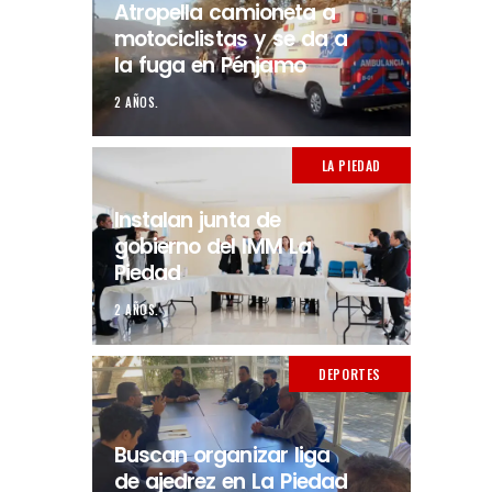
Atropella camioneta a
motociclistas y se da a
la fuga en Pénjamo
2 AÑOS.
LA PIEDAD
Instalan junta de
gobierno del IMM La
Piedad
2 AÑOS.
DEPORTES
Buscan organizar liga
de ajedrez en La Piedad