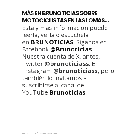
MÁS
EN BRUNOTICIAS SOBRE
MOTOCICLISTAS EN LAS LOMAS…
Esta y más información puede
leerla, verla o escúchela
en
BRUNOTICIAS
. Síganos en
Facebook
@Brunoticias
.
Nuestra cuenta de X, antes,
Twitter
@brunoticiass
. En
Instagram
@brunoticiass,
pero
también lo invitamos a
suscribirse al canal de
YouTube
Brunoticias
.
0
COMPARTIR