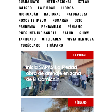
GUANAJUATO
INTERNACIONAL
IXTLÁN
JALISCO
LA PIEDAD
LIBROS
MICHOACÁN
NACIONAL
NATURALEZA
NOSCE TE IPSUM
NUMARÁN
OCIO
PANDEMIA
PENJAMILLO
PÉNJAMO
PREGUNTA INDISCRETA
SALUD
SHOW
TANHUATO
UTILIDADES
VISTA HERMOSA
YURÉCUARO
ZINÁPARO
LA PIEDAD
Inicia SAPAS La Piedad
obra de drenaje en zona
de El Camichín
2 AÑOS.
PÉNJAMO