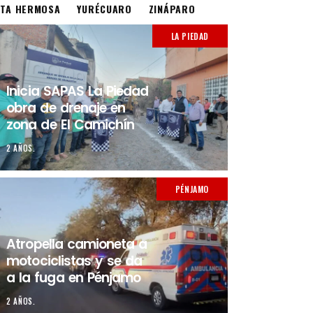
STA HERMOSA
YURÉCUARO
ZINÁPARO
LA PIEDAD
Inicia SAPAS La Piedad
obra de drenaje en
zona de El Camichín
2 AÑOS.
PÉNJAMO
Atropella camioneta a
motociclistas y se da
a la fuga en Pénjamo
2 AÑOS.