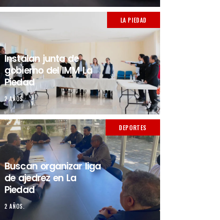
LA PIEDAD
Instalan junta de
gobierno del IMM La
Piedad
2 AÑOS.
DEPORTES
Buscan organizar liga
de ajedrez en La
Piedad
2 AÑOS.