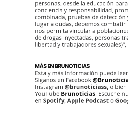
personas, desde la educación para e
conciencia y responsabilidad, pro
combinada, pruebas de detección y 
lugar a dudas, debemos combatir l
nos permita vincular a poblacione
de drogas inyectadas, personas t
libertad y trabajadores sexuales)”,
MÁS EN BRUNOTICIAS
Esta y más información puede leer
Síganos en Facebook
@Brunotici
Instagram
@brunoticiass,
o bien
YouTube
Brunoticias
. Escuche n
en
Spotify
,
Apple Podcast
o
Goo