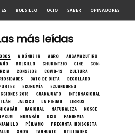
TES
BOLSILLO
OCIO
SABER
OPINADORES
Las más leídas
ODOS
A DÓNDE IR
AGRO
ANGAMACUTIRO
AJÍO
BOLSILLO
CHURINTZIO
CINE
CON-
ENCIA
CONSEJOS
COVID-19
CULTURA
RIOSIDADES
DATO DE DIETA
DEGOLLADO
PORTES
ECONOMÍA
ECUANDUREO
ECCIONES 2018
GUANAJUATO
INTERNACIONAL
XTLÁN
JALISCO
LA PIEDAD
LIBROS
CHOACÁN
NACIONAL
NATURALEZA
NOSCE
 IPSUM
NUMARÁN
OCIO
PANDEMIA
NJAMILLO
PÉNJAMO
PREGUNTA INDISCRETA
ALUD
SHOW
TANHUATO
UTILIDADES