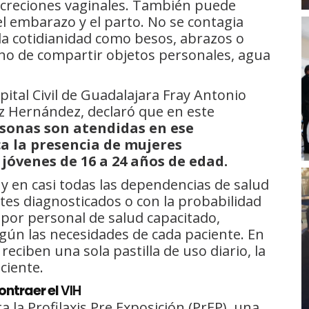
secreciones vaginales. También puede
l embarazo y el parto. No se contagia
la cotidianidad como besos, abrazos o
ho de compartir objetos personales, agua
pital Civil de Guadalajara Fray Antonio
ez Hernández, declaró que en este
sonas son atendidas en ese
ca la presencia de mujeres
jóvenes de 16 a 24 años de edad.
 en casi todas las dependencias de salud
ntes diagnosticados o con la probabilidad
 por personal de salud capacitado,
gún las necesidades de cada paciente. En
reciben una sola pastilla de uso diario, la
aciente.
ontraer el
VIH
 la Profilaxis Pre Exposición (PrEP), una