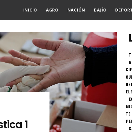
INICIO
AGRO
NACIÓN
BAJÍO
DEPOR
T
B
CI
CU
DE
EL
I
MI
TE
tica 1
PE
S