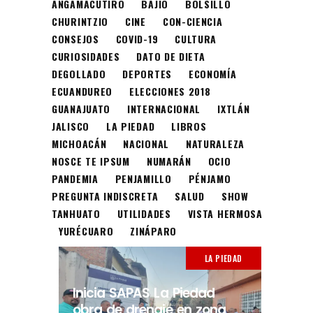
ANGAMACUTIRO
BAJÍO
BOLSILLO
CHURINTZIO
CINE
CON-CIENCIA
CONSEJOS
COVID-19
CULTURA
CURIOSIDADES
DATO DE DIETA
DEGOLLADO
DEPORTES
ECONOMÍA
ECUANDUREO
ELECCIONES 2018
GUANAJUATO
INTERNACIONAL
IXTLÁN
JALISCO
LA PIEDAD
LIBROS
MICHOACÁN
NACIONAL
NATURALEZA
NOSCE TE IPSUM
NUMARÁN
OCIO
PANDEMIA
PENJAMILLO
PÉNJAMO
PREGUNTA INDISCRETA
SALUD
SHOW
TANHUATO
UTILIDADES
VISTA HERMOSA
YURÉCUARO
ZINÁPARO
LA PIEDAD
Inicia SAPAS La Piedad
obra de drenaje en zona