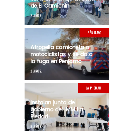
de El Camichín
2 AÑOS.
PÉNJAMO
Atropella camioneta a
motociclistas y se da a
la fuga en Pénjamo
2 AÑOS.
LA PIEDAD
Instalan junta de
gobierno del IMM La
Piedad
2 AÑOS.