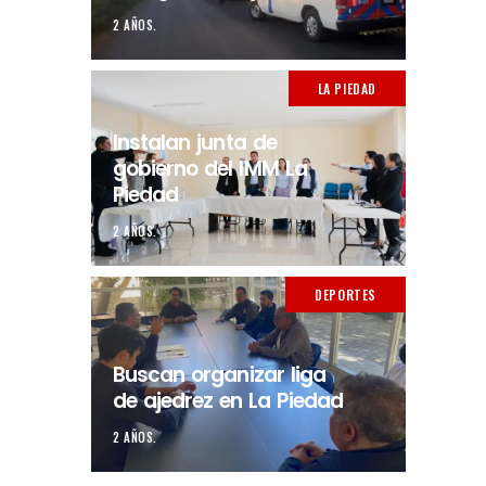
2 AÑOS.
LA PIEDAD
Instalan junta de
gobierno del IMM La
Piedad
2 AÑOS.
DEPORTES
Buscan organizar liga
de ajedrez en La Piedad
2 AÑOS.