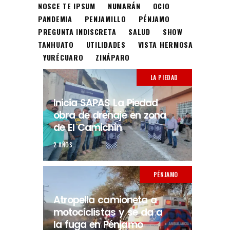
NOSCE TE IPSUM
NUMARÁN
OCIO
PANDEMIA
PENJAMILLO
PÉNJAMO
PREGUNTA INDISCRETA
SALUD
SHOW
TANHUATO
UTILIDADES
VISTA HERMOSA
YURÉCUARO
ZINÁPARO
LA PIEDAD
Inicia SAPAS La Piedad
obra de drenaje en zona
de El Camichín
2 AÑOS.
PÉNJAMO
Atropella camioneta a
motociclistas y se da a
la fuga en Pénjamo