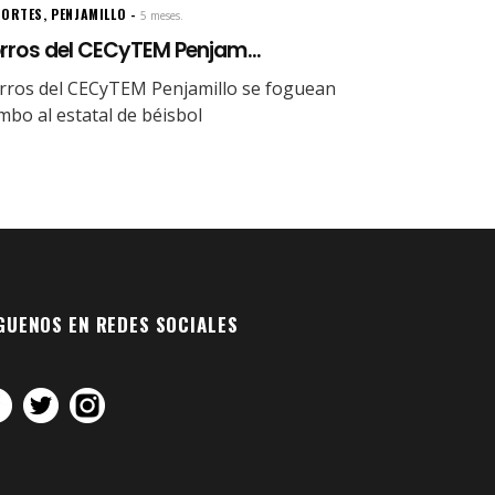
PORTES
,
PENJAMILLO
5 meses.
rros del CECyTEM Penjam...
rros del CECyTEM Penjamillo se foguean
mbo al estatal de béisbol
GUENOS EN REDES SOCIALES