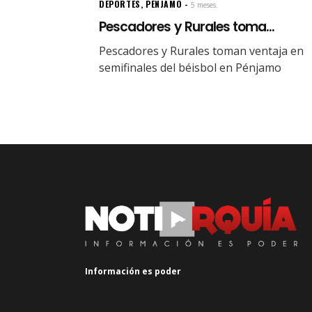
DEPORTES
,
PÉNJAMO
5 meses.
Pescadores y Rurales toma...
Pescadores y Rurales toman ventaja en
semifinales del béisbol en Pénjamo
Información es poder