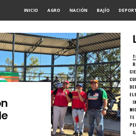
INICIO
AGRO
NACIÓN
BAJÍO
DEPOR
T
B
CI
CU
DE
EL
ón
I
MI
de
TE
PE
S