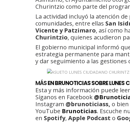
Churintzio como parte del program
La actividad incluyó la atención d
comunidades, entre ellas
San Isid
Vicente y Patzimaro
, así como h
Churintzio
, quienes acudieron pa
El gobierno municipal informó qu
estrategia permanente para mante
y dar seguimiento a las gestiones
MÁS
EN BRUNOTICIAS SOBRE LUNES 
Esta y más información puede leer
Síganos en Facebook
@Brunotici
Instagram
@brunoticiass,
o bien
YouTube
Brunoticias
. Escuche n
en
Spotify
,
Apple Podcast
o
Goo