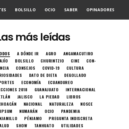
TES
BOLSILLO
OCIO
SABER
OPINADORES
Las más leídas
ODOS
A DÓNDE IR
AGRO
ANGAMACUTIRO
AJÍO
BOLSILLO
CHURINTZIO
CINE
CON-
ENCIA
CONSEJOS
COVID-19
CULTURA
RIOSIDADES
DATO DE DIETA
DEGOLLADO
PORTES
ECONOMÍA
ECUANDUREO
ECCIONES 2018
GUANAJUATO
INTERNACIONAL
XTLÁN
JALISCO
LA PIEDAD
LIBROS
CHOACÁN
NACIONAL
NATURALEZA
NOSCE
 IPSUM
NUMARÁN
OCIO
PANDEMIA
NJAMILLO
PÉNJAMO
PREGUNTA INDISCRETA
ALUD
SHOW
TANHUATO
UTILIDADES