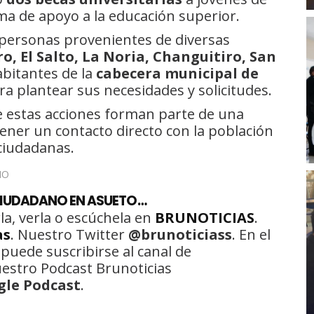
a de apoyo a la educación superior.
e personas provenientes de diversas
ro, El Salto, La Noria, Changuitiro, San
abitantes de la
cabecera municipal de
ra plantear sus necesidades y solicitudes.
e estas acciones forman parte de una
ner un contacto directo con la población
 ciudadanas.
CIUDADANO EN ASUETO…
la, verla o escúchela en
BRUNOTICIAS
.
as
. Nuestro Twitter
@brunoticiass
. En el
 puede suscribirse al canal de
uestro Podcast Brunoticias
gle Podcast
.