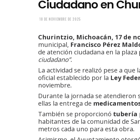
Ciudadano en Chur
18 DE NOVIEMBRE DE 2025
Churintzio, Michoacán, 17 de n
municipal,
Francisco Pérez Mal
de atención ciudadana en la plaza
ciudadano”
.
La actividad se realizó pese a que
oficial establecido por la
Ley Feder
noviembre.
Durante la jornada se atendieron 
ellas la entrega de
medicamento
También se proporcionó
tubería 
habitantes de la comunidad de San
metros cada uno para esta obra.
Asimismo, el Ayuntamiento otorg