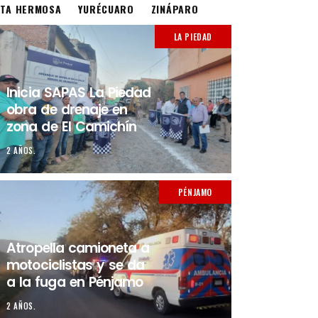
STA HERMOSA
YURÉCUARO
ZINÁPARO
LA PIEDAD
Inicia SAPAS La Piedad
obra de drenaje en
zona de El Camichín
2 AÑOS.
PÉNJAMO
Atropella camioneta a
motociclistas y se da
a la fuga en Pénjamo
2 AÑOS.