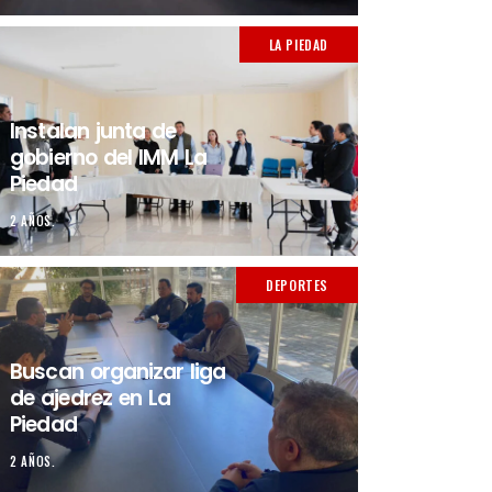
LA PIEDAD
Instalan junta de
gobierno del IMM La
Piedad
2 AÑOS.
DEPORTES
Buscan organizar liga
de ajedrez en La
Piedad
2 AÑOS.