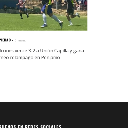
PIEDAD
5 meses.
lcones vence 3-2 a Unión Capilla y gana
rneo relámpago en Pénjamo
GUENOS EN REDES SOCIALES