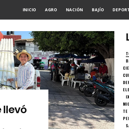
INICIO
AGRO
NACIÓN
BAJÍO
DEPOR
T
B
CI
CU
DE
EL
I
MI
 llevó
TE
PE
S