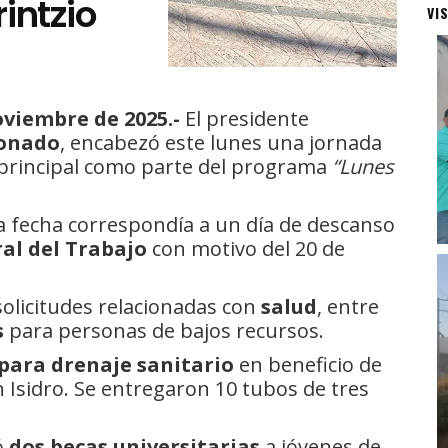
intzio
VI
oviembre de 2025.-
El presidente
donado
, encabezó este lunes una jornada
 principal como parte del programa
“Lunes
 la fecha correspondía a un día de descanso
al del Trabajo
con motivo del 20 de
solicitudes relacionadas con
salud
, entre
s
para personas de bajos recursos.
para drenaje sanitario
en beneficio de
 Isidro. Se entregaron 10 tubos de tres
ó
dos becas universitarias
a jóvenes de