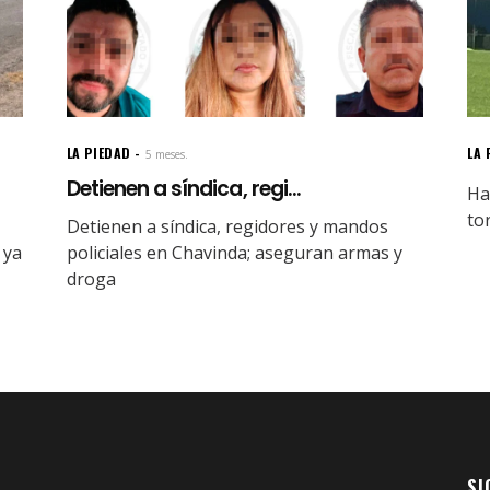
LA PIEDAD
LA 
5 meses.
Detienen a síndica, regi...
Ha
to
Detienen a síndica, regidores y mandos
 ya
policiales en Chavinda; aseguran armas y
droga
SI