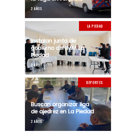
2 AÑOS.
LA PIEDAD
Instalan junta de
gobierno del IMM La
Piedad
2 AÑOS.
DEPORTES
Buscan organizar liga
de ajedrez en La Piedad
2 AÑOS.