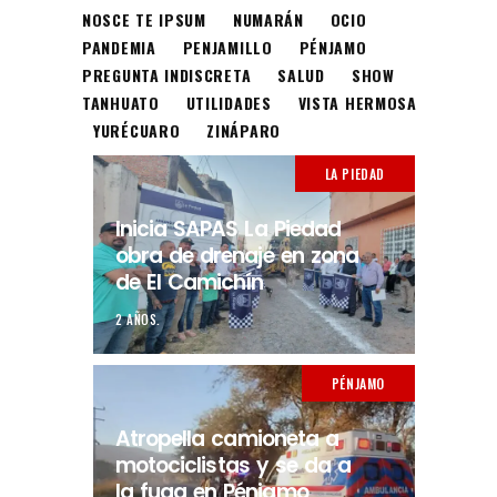
NOSCE TE IPSUM
NUMARÁN
OCIO
PANDEMIA
PENJAMILLO
PÉNJAMO
PREGUNTA INDISCRETA
SALUD
SHOW
TANHUATO
UTILIDADES
VISTA HERMOSA
YURÉCUARO
ZINÁPARO
LA PIEDAD
Inicia SAPAS La Piedad
obra de drenaje en zona
de El Camichín
2 AÑOS.
PÉNJAMO
Atropella camioneta a
motociclistas y se da a
la fuga en Pénjamo