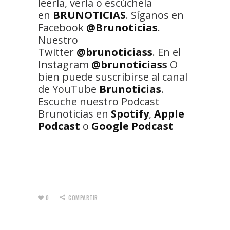
leerla, verla o escúchela
en
BRUNOTICIAS
. Síganos en
Facebook
@Brunoticias
.
Nuestro
Twitter
@brunoticiass
. En el
Instagram
@brunoticias
s
O
bien puede suscribirse al canal
de YouTube
Brunoticias
.
Escuche nuestro Podcast
Brunoticias en
Spotify
,
Apple
Podcast
o
Google Podcast
0
COMPARTIR