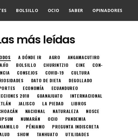
TES
BOLSILLO
OCIO
SABER
OPINADORES
Las más leídas
ODOS
A DÓNDE IR
AGRO
ANGAMACUTIRO
AJÍO
BOLSILLO
CHURINTZIO
CINE
CON-
ENCIA
CONSEJOS
COVID-19
CULTURA
RIOSIDADES
DATO DE DIETA
DEGOLLADO
PORTES
ECONOMÍA
ECUANDUREO
ECCIONES 2018
GUANAJUATO
INTERNACIONAL
XTLÁN
JALISCO
LA PIEDAD
LIBROS
CHOACÁN
NACIONAL
NATURALEZA
NOSCE
 IPSUM
NUMARÁN
OCIO
PANDEMIA
NJAMILLO
PÉNJAMO
PREGUNTA INDISCRETA
ALUD
SHOW
TANHUATO
UTILIDADES