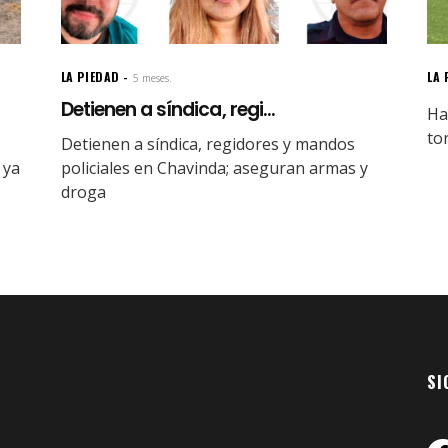
LA PIEDAD
LA 
5 meses.
Detienen a síndica, regi...
Ha
to
Detienen a síndica, regidores y mandos
 ya
policiales en Chavinda; aseguran armas y
droga
SI