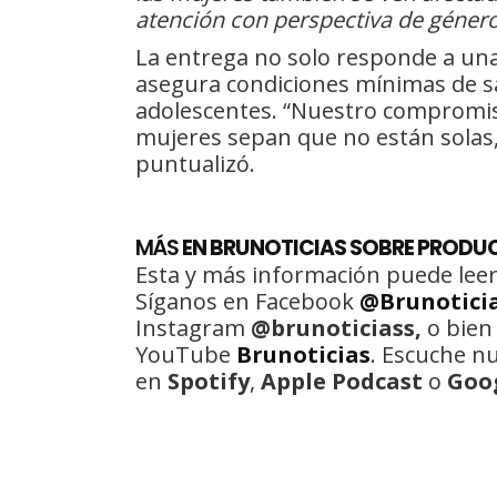
atención con perspectiva de género y
La entrega no solo responde a un
asegura condiciones mínimas de sa
adolescentes. “Nuestro compromis
mujeres sepan que no están solas,
puntualizó.
MÁS
EN BRUNOTICIAS SOBRE PRODUC
Esta y más información puede leer
Síganos en Facebook
@Brunotici
Instagram
@brunoticiass,
o bien
YouTube
Brunoticias
. Escuche n
en
Spotify
,
Apple Podcast
o
Goo