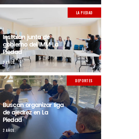
LA PIEDAD
Instalan junta de
gobierno del IMM La
Piedad
2 AÑOS.
DEPORTES
Buscan organizar liga
de ajedrez en La
Piedad
2 AÑOS.