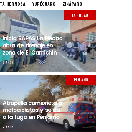
STA HERMOSA
YURÉCUARO
ZINÁPARO
LA PIEDAD
Inicia SAPAS La Piedad
obra de drenaje en
zona de El Camichín
2 AÑOS.
PÉNJAMO
Atropella camioneta a
motociclistas y se da
a la fuga en Pénjamo
2 AÑOS.