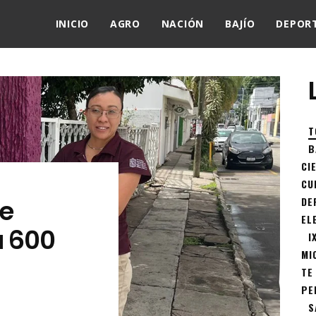
INICIO
AGRO
NACIÓN
BAJÍO
DEPOR
T
B
CI
CU
de
DE
EL
a 600
I
MI
TE
PE
S