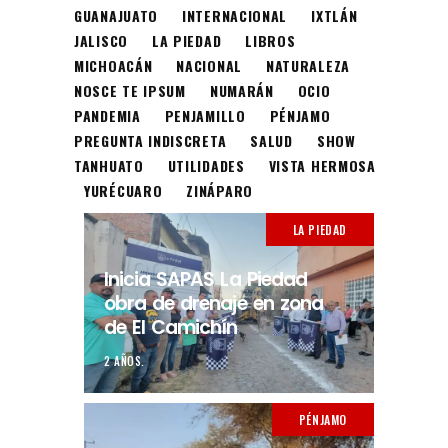
GUANAJUATO
INTERNACIONAL
IXTLÁN
JALISCO
LA PIEDAD
LIBROS
MICHOACÁN
NACIONAL
NATURALEZA
NOSCE TE IPSUM
NUMARÁN
OCIO
PANDEMIA
PENJAMILLO
PÉNJAMO
PREGUNTA INDISCRETA
SALUD
SHOW
TANHUATO
UTILIDADES
VISTA HERMOSA
YURÉCUARO
ZINÁPARO
LA PIEDAD
Inicia SAPAS La Piedad
obra de drenaje en zona
de El Camichín
2 AÑOS.
PÉNJAMO