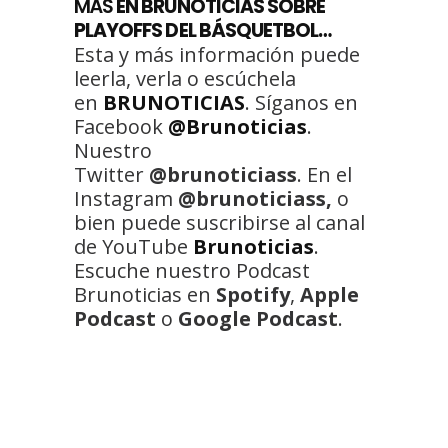
MÁS
EN BRUNOTICIAS SOBRE
PLAYOFFS DEL BÁSQUETBOL…
Esta y más información puede
leerla, verla o escúchela
en
BRUNOTICIAS
. Síganos en
Facebook
@Brunoticias
.
Nuestro
Twitter
@brunoticiass
. En el
Instagram
@brunoticiass,
o
bien puede suscribirse al canal
de YouTube
Brunoticias
.
Escuche nuestro Podcast
Brunoticias en
Spotify
,
Apple
Podcast
o
Google Podcast
.