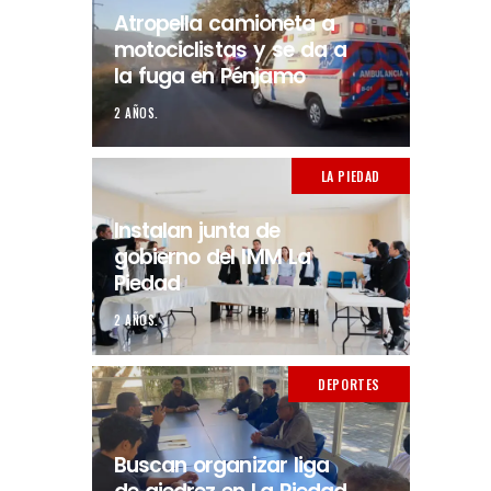
Atropella camioneta a
motociclistas y se da a
la fuga en Pénjamo
2 AÑOS.
LA PIEDAD
Instalan junta de
gobierno del IMM La
Piedad
2 AÑOS.
DEPORTES
Buscan organizar liga