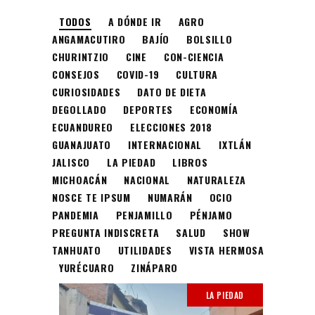
TODOS
A DÓNDE IR
AGRO
ANGAMACUTIRO
BAJÍO
BOLSILLO
CHURINTZIO
CINE
CON-CIENCIA
CONSEJOS
COVID-19
CULTURA
CURIOSIDADES
DATO DE DIETA
DEGOLLADO
DEPORTES
ECONOMÍA
ECUANDUREO
ELECCIONES 2018
GUANAJUATO
INTERNACIONAL
IXTLÁN
JALISCO
LA PIEDAD
LIBROS
MICHOACÁN
NACIONAL
NATURALEZA
NOSCE TE IPSUM
NUMARÁN
OCIO
PANDEMIA
PENJAMILLO
PÉNJAMO
PREGUNTA INDISCRETA
SALUD
SHOW
TANHUATO
UTILIDADES
VISTA HERMOSA
YURÉCUARO
ZINÁPARO
LA PIEDAD