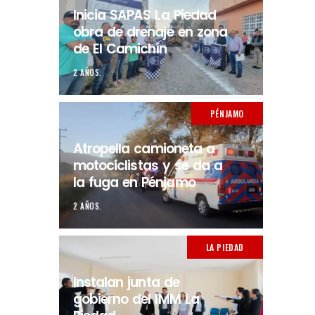
Inicia SAPAS La Piedad
obra de drenaje en zona
de El Camichín
2 AÑOS.
PÉNJAMO
Atropella camioneta a
motociclistas y se da a
la fuga en Pénjamo
2 AÑOS.
LA PIEDAD
Instalan junta de
gobierno del IMM La