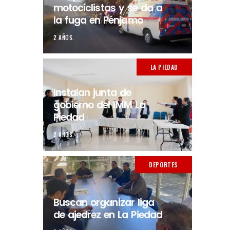
motociclistas y se da a
la fuga en Pénjamo
2 AÑOS.
LA PIEDAD
Instalan junta de
gobierno del IMM La
Piedad
2 AÑOS.
DEPORTES
Buscan organizar liga
de ajedrez en La Piedad