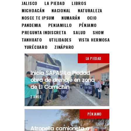
JALISCO
LA PIEDAD
LIBROS
MICHOACÁN
NACIONAL
NATURALEZA
NOSCE TE IPSUM
NUMARÁN
OCIO
PANDEMIA
PENJAMILLO
PÉNJAMO
PREGUNTA INDISCRETA
SALUD
SHOW
TANHUATO
UTILIDADES
VISTA HERMOSA
YURÉCUARO
ZINÁPARO
LA PIEDAD
Inicia SAPAS La Piedad
obra de drenaje en zona
de El Camichín
2 AÑOS.
PÉNJAMO
Atropella camioneta a