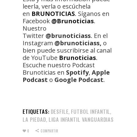
leerla, verla o escúchela
en
BRUNOTICIAS
. Síganos en
Facebook
@Brunoticias
.
Nuestro
Twitter
@brunoticiass
. En el
Instagram
@brunoticiass,
o
bien puede suscribirse al canal
de YouTube
Brunoticias
.
Escuche nuestro Podcast
Brunoticias en
Spotify
,
Apple
Podcast
o
Google Podcast
.
ETIQUETAS:
DESFILE
FUTBOL INFANTIL
,
,
LA PIEDAD
LIGA INFANTIL VANGUARDIAS
,
0
COMPARTIR