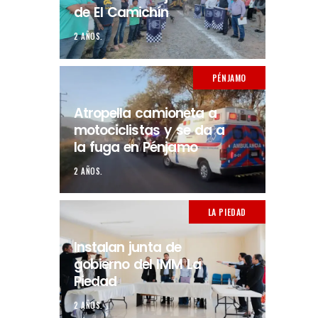
de El Camichín
2 AÑOS.
PÉNJAMO
Atropella camioneta a
motociclistas y se da a
la fuga en Pénjamo
2 AÑOS.
LA PIEDAD
Instalan junta de
gobierno del IMM La
Piedad
2 AÑOS.