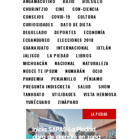
ANGAMACUTIRO
BAJÍO
BOLSILLO
CHURINTZIO
CINE
CON-CIENCIA
CONSEJOS
COVID-19
CULTURA
CURIOSIDADES
DATO DE DIETA
DEGOLLADO
DEPORTES
ECONOMÍA
ECUANDUREO
ELECCIONES 2018
GUANAJUATO
INTERNACIONAL
IXTLÁN
JALISCO
LA PIEDAD
LIBROS
MICHOACÁN
NACIONAL
NATURALEZA
NOSCE TE IPSUM
NUMARÁN
OCIO
PANDEMIA
PENJAMILLO
PÉNJAMO
PREGUNTA INDISCRETA
SALUD
SHOW
TANHUATO
UTILIDADES
VISTA HERMOSA
YURÉCUARO
ZINÁPARO
LA PIEDAD
Inicia SAPAS La Piedad
obra de drenaje en zona