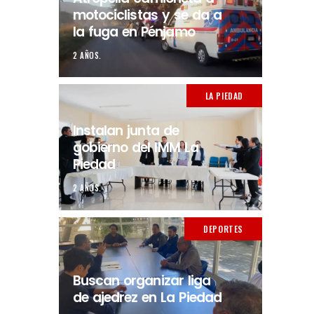
motociclistas y se da a
la fuga en Pénjamo
2 AÑOS.
LA PIEDAD
Instalan junta de
gobierno del IMM La
Piedad
2 AÑOS.
DEPORTES
Buscan organizar liga
de ajedrez en La Piedad