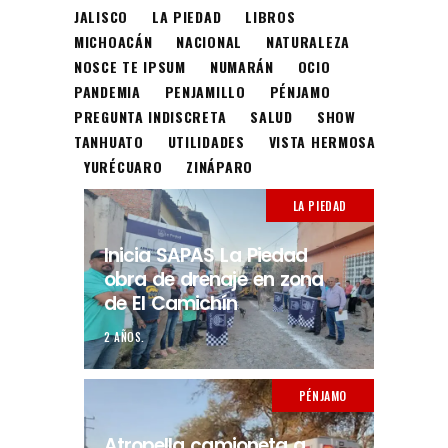
JALISCO
LA PIEDAD
LIBROS
MICHOACÁN
NACIONAL
NATURALEZA
NOSCE TE IPSUM
NUMARÁN
OCIO
PANDEMIA
PENJAMILLO
PÉNJAMO
PREGUNTA INDISCRETA
SALUD
SHOW
TANHUATO
UTILIDADES
VISTA HERMOSA
YURÉCUARO
ZINÁPARO
LA PIEDAD
Inicia SAPAS La Piedad
obra de drenaje en zona
de El Camichín
2 AÑOS.
PÉNJAMO
Atropella camioneta a