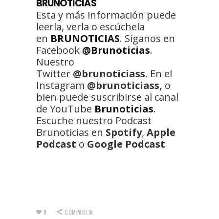
BRUNOTICIAS
Esta y más información puede
leerla, verla o escúchela
en
BRUNOTICIAS
. Síganos en
Facebook
@Brunoticias
.
Nuestro
Twitter
@brunoticiass
. En el
Instagram
@brunoticiass,
o
bien puede suscribirse al canal
de YouTube
Brunoticias
.
Escuche nuestro Podcast
Brunoticias en
Spotify
,
Apple
Podcast
o
Google Podcast
0
COMPARTIR