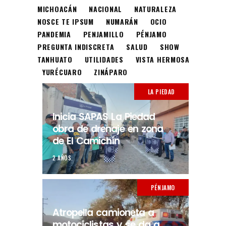
MICHOACÁN
NACIONAL
NATURALEZA
NOSCE TE IPSUM
NUMARÁN
OCIO
PANDEMIA
PENJAMILLO
PÉNJAMO
PREGUNTA INDISCRETA
SALUD
SHOW
TANHUATO
UTILIDADES
VISTA HERMOSA
YURÉCUARO
ZINÁPARO
LA PIEDAD
Inicia SAPAS La Piedad
obra de drenaje en zona
de El Camichín
2 AÑOS.
PÉNJAMO
Atropella camioneta a
motociclistas y se da a