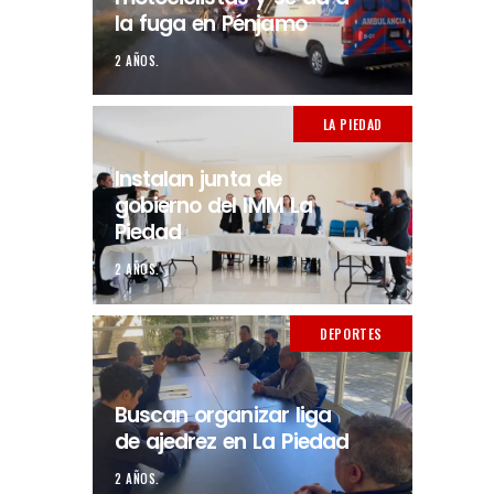
la fuga en Pénjamo
2 AÑOS.
LA PIEDAD
Instalan junta de
gobierno del IMM La
Piedad
2 AÑOS.
DEPORTES
Buscan organizar liga
de ajedrez en La Piedad
2 AÑOS.