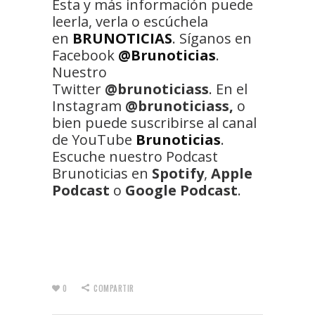
Esta y más información puede
leerla, verla o escúchela
en
BRUNOTICIAS
. Síganos en
Facebook
@Brunoticias
.
Nuestro
Twitter
@brunoticiass
. En el
Instagram
@brunoticiass,
o
bien puede suscribirse al canal
de YouTube
Brunoticias
.
Escuche nuestro Podcast
Brunoticias en
Spotify
,
Apple
Podcast
o
Google Podcast
.
0
COMPARTIR