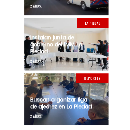
2 AÑOS.
LA PIEDAD
Instalan junta de
gobierno del IMM La
Piedad
2 AÑOS.
DEPORTES
Buscan organizar liga
de ajedrez en La Piedad
2 AÑOS.