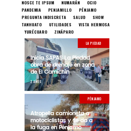
NOSCE TE IPSUM
NUMARÁN
OCIO
PANDEMIA
PENJAMILLO
PÉNJAMO
PREGUNTA INDISCRETA
SALUD
SHOW
TANHUATO
UTILIDADES
VISTA HERMOSA
YURÉCUARO
ZINÁPARO
LA PIEDAD
Inicia SAPAS La Piedad
obra de drenaje en zona
de El Camichín
2 AÑOS.
PÉNJAMO
Atropella camioneta a
motociclistas y se da a
la fuga en Pénjamo