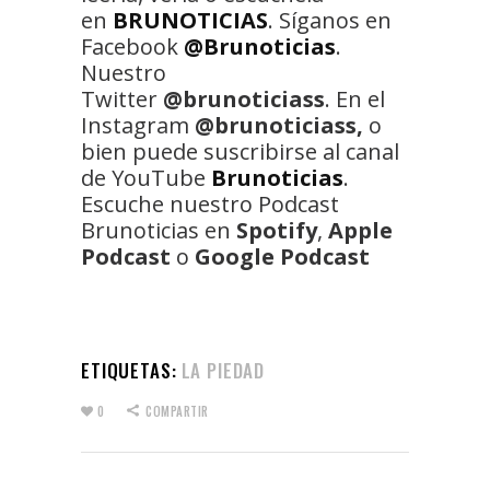
en
BRUNOTICIAS
. Síganos en
Facebook
@Brunoticias
.
Nuestro
Twitter
@brunoticiass
. En el
Instagram
@brunoticiass,
o
bien puede suscribirse al canal
de YouTube
Brunoticias
.
Escuche nuestro Podcast
Brunoticias en
Spotify
,
Apple
Podcast
o
Google Podcast
ETIQUETAS:
LA PIEDAD
0
COMPARTIR