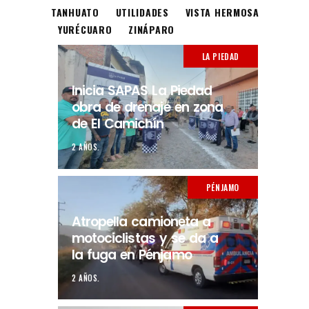
TANHUATO
UTILIDADES
VISTA HERMOSA
YURÉCUARO
ZINÁPARO
LA PIEDAD
Inicia SAPAS La Piedad
obra de drenaje en zona
de El Camichín
2 AÑOS.
PÉNJAMO
Atropella camioneta a
motociclistas y se da a
la fuga en Pénjamo
2 AÑOS.