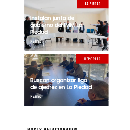
LA PIEDAD
Instalan junta de
gobierno del IMM La
Piedad
2 AÑOS.
DEPORTES
Buscan organizar liga
de ajedrez en La Piedad
2 AÑOS.
POSTS RELACIONADOS