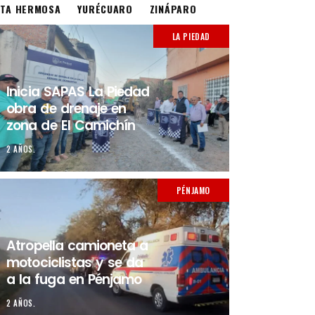
STA HERMOSA
YURÉCUARO
ZINÁPARO
LA PIEDAD
Inicia SAPAS La Piedad
obra de drenaje en
zona de El Camichín
2 AÑOS.
PÉNJAMO
Atropella camioneta a
motociclistas y se da
a la fuga en Pénjamo
2 AÑOS.