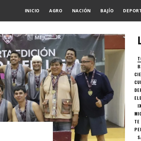
INICIO
AGRO
NACIÓN
BAJÍO
DEPOR
T
B
CI
CU
DE
EL
I
MI
TE
PE
S