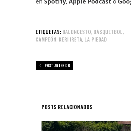
en
Spotify
,
Apple Podcast
o
Goo
ETIQUETAS:
BALONCESTO
BÁSQUETBOL
,
,
CAMPEÓN
KERI IRETA
LA PIEDAD
,
,
POST ANTERIOR
POSTS RELACIONADOS