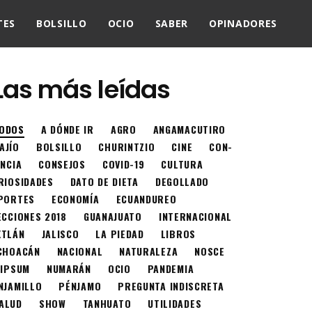
TES
BOLSILLO
OCIO
SABER
OPINADORES
Las más leídas
ODOS
A DÓNDE IR
AGRO
ANGAMACUTIRO
AJÍO
BOLSILLO
CHURINTZIO
CINE
CON-
ENCIA
CONSEJOS
COVID-19
CULTURA
RIOSIDADES
DATO DE DIETA
DEGOLLADO
PORTES
ECONOMÍA
ECUANDUREO
ECCIONES 2018
GUANAJUATO
INTERNACIONAL
XTLÁN
JALISCO
LA PIEDAD
LIBROS
CHOACÁN
NACIONAL
NATURALEZA
NOSCE
 IPSUM
NUMARÁN
OCIO
PANDEMIA
NJAMILLO
PÉNJAMO
PREGUNTA INDISCRETA
ALUD
SHOW
TANHUATO
UTILIDADES