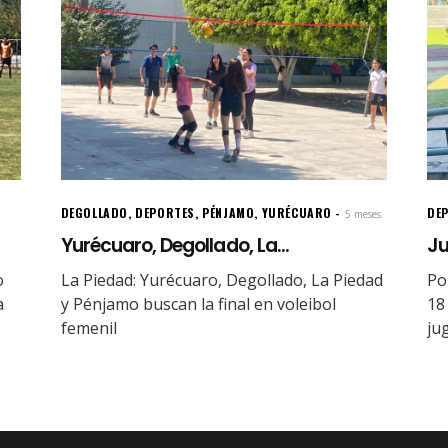
DEGOLLADO
,
DEPORTES
,
PÉNJAMO
,
YURÉCUARO
DE
5 meses.
Yurécuaro, Degollado, La...
Ju
o
La Piedad: Yurécuaro, Degollado, La Piedad
Po
a
y Pénjamo buscan la final en voleibol
18
femenil
ju