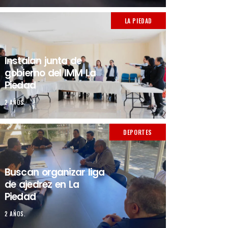
LA PIEDAD
Instalan junta de
gobierno del IMM La
Piedad
2 AÑOS.
DEPORTES
Buscan organizar liga
de ajedrez en La
Piedad
2 AÑOS.