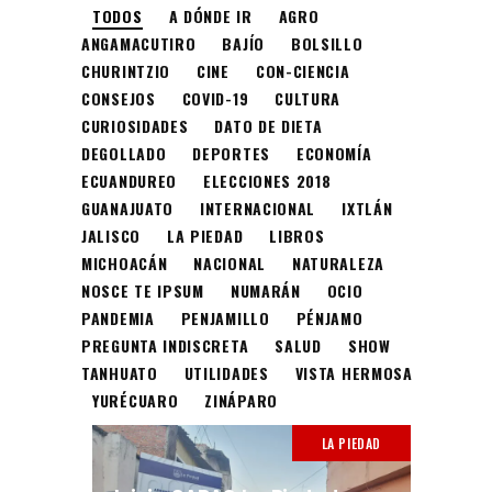
TODOS
A DÓNDE IR
AGRO
ANGAMACUTIRO
BAJÍO
BOLSILLO
CHURINTZIO
CINE
CON-CIENCIA
CONSEJOS
COVID-19
CULTURA
CURIOSIDADES
DATO DE DIETA
DEGOLLADO
DEPORTES
ECONOMÍA
ECUANDUREO
ELECCIONES 2018
GUANAJUATO
INTERNACIONAL
IXTLÁN
JALISCO
LA PIEDAD
LIBROS
MICHOACÁN
NACIONAL
NATURALEZA
NOSCE TE IPSUM
NUMARÁN
OCIO
PANDEMIA
PENJAMILLO
PÉNJAMO
PREGUNTA INDISCRETA
SALUD
SHOW
TANHUATO
UTILIDADES
VISTA HERMOSA
YURÉCUARO
ZINÁPARO
LA PIEDAD