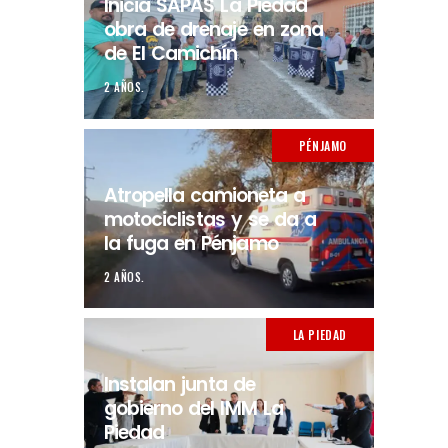
Inicia SAPAS La Piedad
obra de drenaje en zona
de El Camichín
2 AÑOS.
PÉNJAMO
Atropella camioneta a
motociclistas y se da a
la fuga en Pénjamo
2 AÑOS.
LA PIEDAD
Instalan junta de
gobierno del IMM La
Piedad