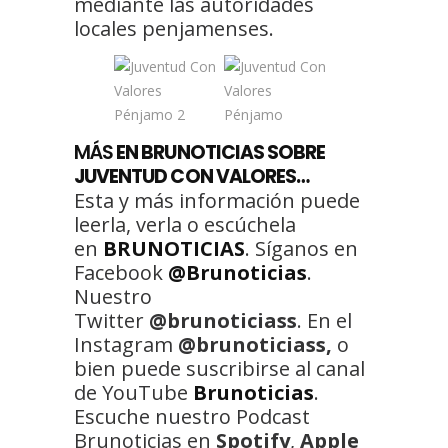
mediante las autoridades
locales penjamenses.
MÁS
EN BRUNOTICIAS SOBRE
JUVENTUD CON VALORES…
Esta y más información puede
leerla, verla o escúchela
en
BRUNOTICIAS
. Síganos en
Facebook
@Brunoticias
.
Nuestro
Twitter
@brunoticiass
. En el
Instagram
@brunoticiass,
o
bien puede suscribirse al canal
de YouTube
Brunoticias
.
Escuche nuestro Podcast
Brunoticias en
Spotify
,
Apple