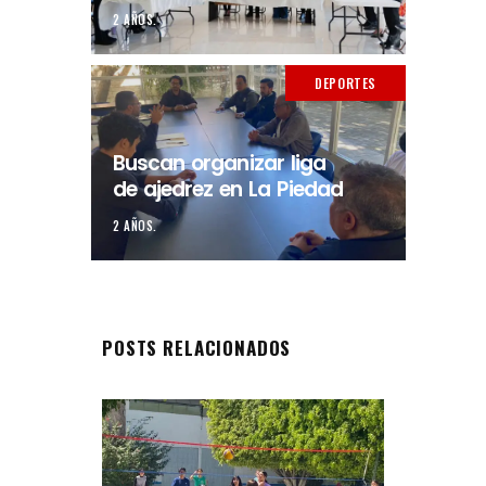
2 AÑOS.
DEPORTES
Buscan organizar liga
de ajedrez en La Piedad
2 AÑOS.
POSTS RELACIONADOS