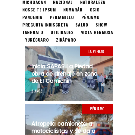
MICHOACÁN
NACIONAL
NATURALEZA
NOSCE TE IPSUM
NUMARÁN
OCIO
PANDEMIA
PENJAMILLO
PÉNJAMO
PREGUNTA INDISCRETA
SALUD
SHOW
TANHUATO
UTILIDADES
VISTA HERMOSA
YURÉCUARO
ZINÁPARO
LA PIEDAD
Inicia SAPAS La Piedad
obra de drenaje en zona
de El Camichín
2 AÑOS.
PÉNJAMO
Atropella camioneta a
motociclistas y se da a