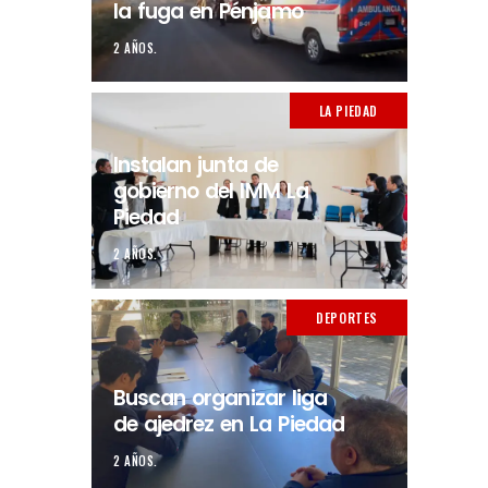
la fuga en Pénjamo
2 AÑOS.
LA PIEDAD
Instalan junta de
gobierno del IMM La
Piedad
2 AÑOS.
DEPORTES
Buscan organizar liga
de ajedrez en La Piedad
2 AÑOS.