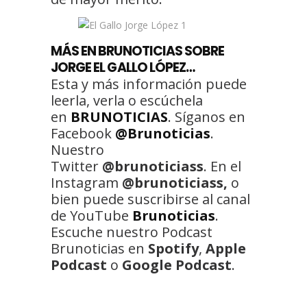
MÁS EN BRUNOTICIAS SOBRE
JORGE EL GALLO LÓPEZ…
Esta y más información puede
leerla, verla o escúchela
en
BRUNOTICIAS
. Síganos en
Facebook
@Brunoticias
.
Nuestro
Twitter
@brunoticiass
. En el
Instagram
@brunoticiass,
o
bien puede suscribirse al canal
de YouTube
Brunoticias
.
Escuche nuestro Podcast
Brunoticias en
Spotify
,
Apple
Podcast
o
Google Podcast
.