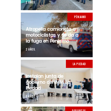
2 AÑOS.
PÉNJAMO
Atropella camioneta a
motociclistas y se da a
la fuga en Pénjamo
2 AÑOS.
LA PIEDAD
Instalan junta de
gobierno del IMM La
Piedad
2 AÑOS.
DEPORTES