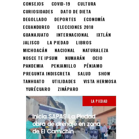
CONSEJOS
COVID-19
CULTURA
CURIOSIDADES
DATO DE DIETA
DEGOLLADO
DEPORTES
ECONOMÍA
ECUANDUREO
ELECCIONES 2018
GUANAJUATO
INTERNACIONAL
IXTLÁN
JALISCO
LA PIEDAD
LIBROS
MICHOACÁN
NACIONAL
NATURALEZA
NOSCE TE IPSUM
NUMARÁN
OCIO
PANDEMIA
PENJAMILLO
PÉNJAMO
PREGUNTA INDISCRETA
SALUD
SHOW
TANHUATO
UTILIDADES
VISTA HERMOSA
YURÉCUARO
ZINÁPARO
LA PIEDAD
Inicia SAPAS La Piedad
obra de drenaje en zona
de El Camichín