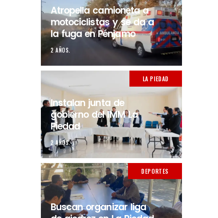
Atropella camioneta a
motociclistas y se da a
la fuga en Pénjamo
2 AÑOS.
LA PIEDAD
Instalan junta de
gobierno del IMM La
Piedad
2 AÑOS.
DEPORTES
Buscan organizar liga