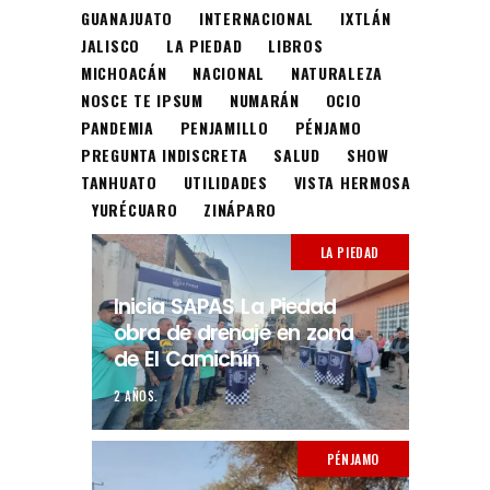
GUANAJUATO
INTERNACIONAL
IXTLÁN
JALISCO
LA PIEDAD
LIBROS
MICHOACÁN
NACIONAL
NATURALEZA
NOSCE TE IPSUM
NUMARÁN
OCIO
PANDEMIA
PENJAMILLO
PÉNJAMO
PREGUNTA INDISCRETA
SALUD
SHOW
TANHUATO
UTILIDADES
VISTA HERMOSA
YURÉCUARO
ZINÁPARO
LA PIEDAD
Inicia SAPAS La Piedad
obra de drenaje en zona
de El Camichín
2 AÑOS.
PÉNJAMO