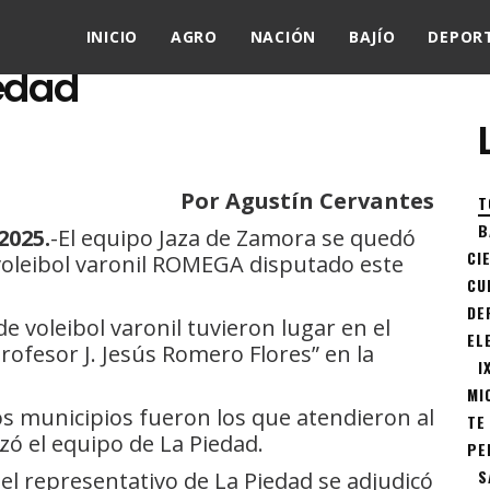
A
INICIO
AGRO
NACIÓN
BAJÍO
DEPOR
edad
Por Agustín Cervantes
T
B
2025.
-El equipo Jaza de Zamora se quedó
CI
 voleibol varonil ROMEGA disputado este
CU
DE
e voleibol varonil tuvieron lugar en el
EL
rofesor J. Jesús Romero Flores” en la
I
MI
os municipios fueron los que atendieron al
TE
zó el equipo de La Piedad.
PE
S
el representativo de La Piedad se adjudicó