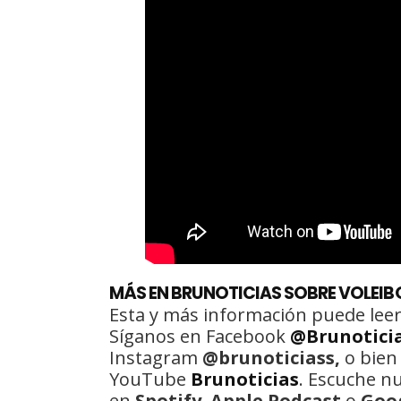
MÁS EN BRUNOTICIAS SOBRE VOLEIB
Esta y más información puede leer
Síganos en Facebook
@Brunotici
Instagram
@brunoticiass,
o bien
YouTube
Brunoticias
. Escuche n
en
Spotify
,
Apple Podcast
o
Goo