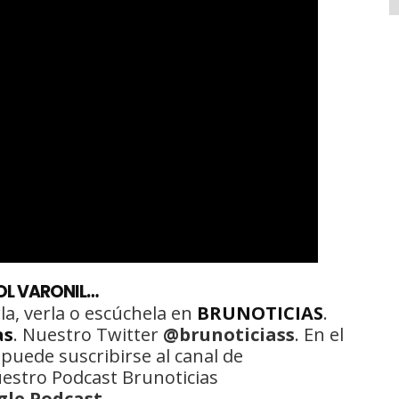
OL VARONIL…
la, verla o escúchela en
BRUNOTICIAS
.
as
. Nuestro Twitter
@brunoticiass
. En el
 puede suscribirse al canal de
uestro Podcast Brunoticias
gle Podcast
.