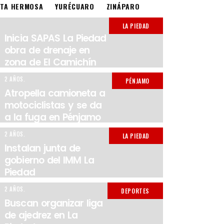
STA HERMOSA
YURÉCUARO
ZINÁPARO
LA PIEDAD
Inicia SAPAS La Piedad
obra de drenaje en
zona de El Camichín
2 AÑOS.
PÉNJAMO
Atropella camioneta a
motociclistas y se da
a la fuga en Pénjamo
2 AÑOS.
LA PIEDAD
Instalan junta de
gobierno del IMM La
Piedad
2 AÑOS.
DEPORTES
Buscan organizar liga
de ajedrez en La