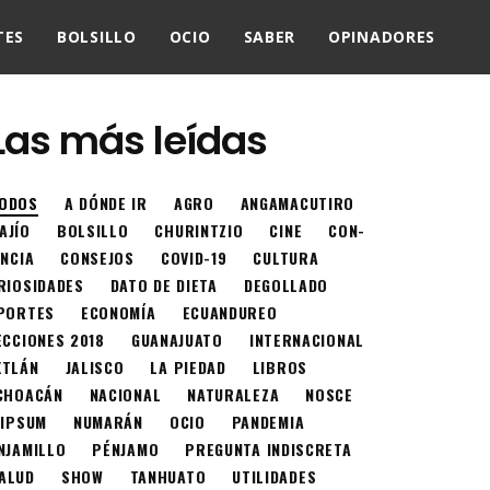
TES
BOLSILLO
OCIO
SABER
OPINADORES
Las más leídas
ODOS
A DÓNDE IR
AGRO
ANGAMACUTIRO
AJÍO
BOLSILLO
CHURINTZIO
CINE
CON-
ENCIA
CONSEJOS
COVID-19
CULTURA
RIOSIDADES
DATO DE DIETA
DEGOLLADO
PORTES
ECONOMÍA
ECUANDUREO
ECCIONES 2018
GUANAJUATO
INTERNACIONAL
XTLÁN
JALISCO
LA PIEDAD
LIBROS
CHOACÁN
NACIONAL
NATURALEZA
NOSCE
 IPSUM
NUMARÁN
OCIO
PANDEMIA
NJAMILLO
PÉNJAMO
PREGUNTA INDISCRETA
ALUD
SHOW
TANHUATO
UTILIDADES