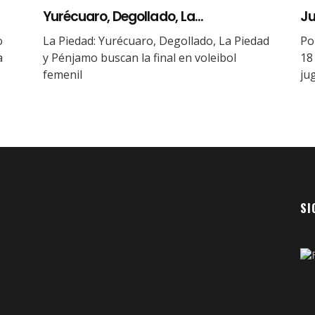
Yurécuaro, Degollado, La...
Ju
o
La Piedad: Yurécuaro, Degollado, La Piedad
Po
a
y Pénjamo buscan la final en voleibol
18
femenil
ju
SI